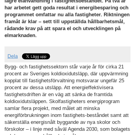
lägre elanvändning i fastighetsbeståndet. På två år
har arbetet gett goda resultat i energibesparing och
programmet omfattar nu alla fastigheter. Riktningen
framåt är klar – sett till uppställda hållbarhetsmål,
rådande krav på att spara el och utvecklingen på
elmarknaden.
Dela
Bygg- och fastighetssektorn står varje år för cirka 21
procent av Sveriges koldioxidutsläpp, där uppvärmning
kopplat till fastighetsförvaltning motsvarar ungefär 25
procent av dessa utsläpp. Att energieffektivisera
fastighetsdriften är en väg att sänka de framtida
koldioxidutsläppen. Skolfastigheters energiprogram
samlar flera projekt, med målet att minska
energiförbrukningen inom fastighets-beståndet samt att
säkerställa energisnålt byggande av nya skolor och
förskolor – i linje med såväl Agenda 2030, som bolagets