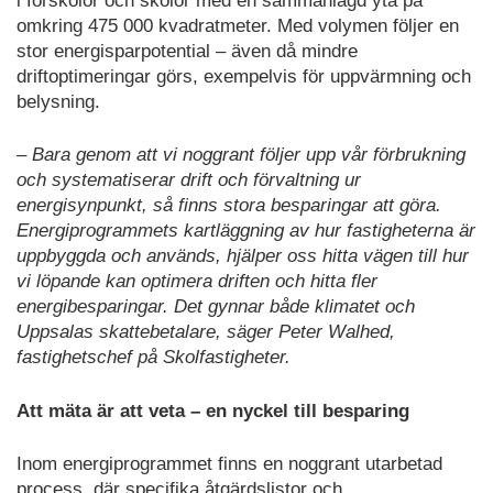
i förskolor och skolor med en sammanlagd yta på
omkring 475 000 kvadratmeter. Med volymen följer en
stor energisparpotential – även då mindre
driftoptimeringar görs, exempelvis för uppvärmning och
belysning.
– Bara genom att vi noggrant följer upp vår förbrukning
och systematiserar drift och förvaltning ur
energisynpunkt, så finns stora besparingar att göra.
Energiprogrammets kartläggning av hur fastigheterna är
uppbyggda och används, hjälper oss hitta vägen till hur
vi löpande kan optimera driften och hitta fler
energibesparingar. Det gynnar både klimatet och
Uppsalas skattebetalare, säger Peter Walhed,
fastighetschef på Skolfastigheter.
Att mäta är att veta – en nyckel till besparing
Inom energiprogrammet finns en noggrant utarbetad
process, där specifika åtgärdslistor och