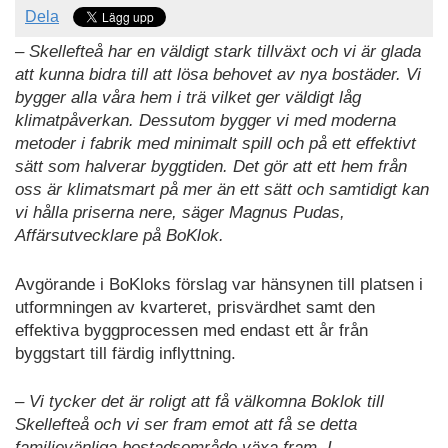
Dela
– Skellefteå har en väldigt stark tillväxt och vi är glada
att kunna bidra till att lösa behovet av nya bostäder. Vi
bygger alla våra hem i trä vilket ger väldigt låg
klimatpåverkan. Dessutom bygger vi med moderna
metoder i fabrik med minimalt spill och på ett effektivt
sätt som halverar byggtiden. Det gör att ett hem från
oss är klimatsmart på mer än ett sätt och samtidigt kan
vi hålla priserna nere, säger Magnus Pudas,
Affärsutvecklare på BoKlok.
Avgörande i BoKloks förslag var hänsynen till platsen i
utformningen av kvarteret, prisvärdhet samt den
effektiva byggprocessen med endast ett år från
byggstart till färdig inflyttning.
– Vi tycker det är roligt att få välkomna Boklok till
Skellefteå och vi ser fram emot att få se detta
familjevänliga bostadsområde växa fram. I