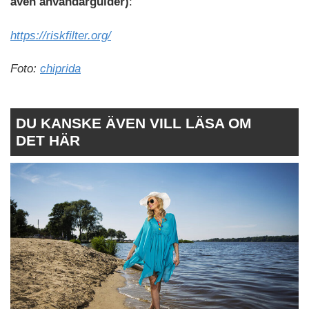
även användarguider)
:
https://riskfilter.org/
Foto:
chiprida
DU KANSKE ÄVEN VILL LÄSA OM
DET HÄR