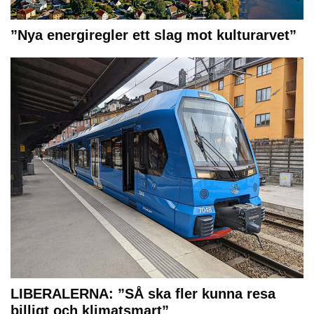
”Nya energiregler ett slag mot kulturarvet”
LIBERALERNA: ”SÅ ska fler kunna resa
billigt och klimatsmart”