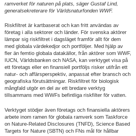
ramverket för naturen på plats, säger Gustaf Lind,
generalsekreterare för Världsnaturfonden WWF.
Riskfiltret är kartbaserat och kan fritt användas av
företag i alla sektorer och länder. För svenska aktörer
lämpar sig riskfiltret i dagsläget framför allt för dem
med globala värdekedjor och portföljer. Med hjälp av
fler än femtio globala datakällor, från aktörer som WWF,
IUCN, Världsbanken och NASA, kan verktyget visa på
ett företags eller en finansiell portföljs risker utifrån ett
natur- och affärsperspektiv, anpassat efter bransch och
geografiska förutsättningar. Riskfiltret för biologisk
mångfald utgör en del av ett bredare verktyg
tillsammans med WWFs befintliga riskfilter för vatten.
Verktyget stödjer även företags och finansiella aktörers
arbete inom ramen för globala ramverk som Taskforce
on Nature-Related Disclosures (TNFD), Science Based
Targets for Nature (SBTN) och FNs mål för hållbar