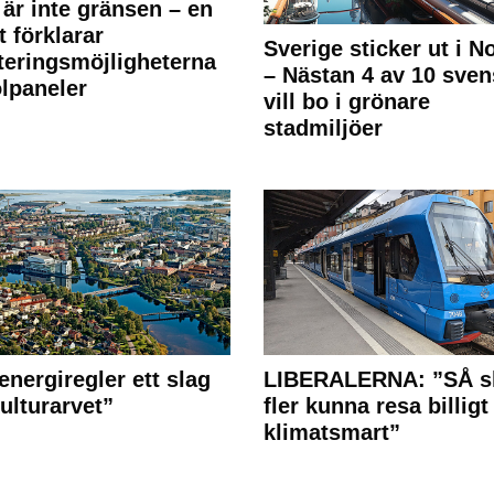
 är inte gränsen – en
t förklarar
Sverige sticker ut i N
teringsmöjligheterna
– Nästan 4 av 10 sven
olpaneler
vill bo i grönare
stadmiljöer
energiregler ett slag
LIBERALERNA: ”SÅ s
ulturarvet”
fler kunna resa billigt
klimatsmart”