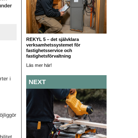
under
REKYL 5 – det självklara
verksamhetssystemet för
fastighetsservice och
fastighetsförvaltning
Läs mer här!
ter i
NEXT
öjliggör
ilitet.