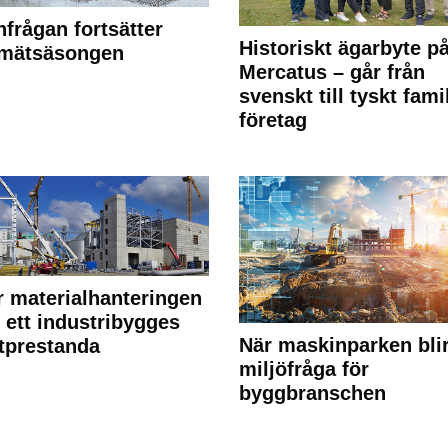
frågan fortsätter
Historiskt ägarbyte p
 mätsäsongen
Mercatus – går från
svenskt till tyskt fami
företag
r materialhanteringen
 ett industribygges
När maskinparken bli
tprestanda
miljöfråga för
byggbranschen