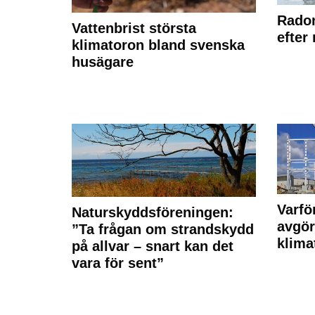
Radon
Vattenbrist största
efter
klimatoron bland svenska
husägare
Varfö
Naturskyddsföreningen:
avgör
”Ta frågan om strandskydd
klima
på allvar – snart kan det
vara för sent”