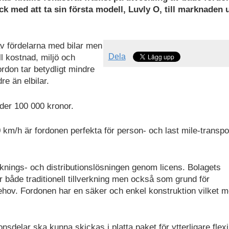
ck med att ta sin första modell, Luvly O, till marknaden 
v fördelarna med bilar men
Dela
l kostnad, miljö och
rdon tar betydligt mindre
re än elbilar.
nder 100 000 kronor.
km/h är fordonen perfekta för person- och last mile-transpor
erknings- och distributionslösningen genom licens. Bolagets
r både traditionell tillverkning men också som grund för
ehov. Fordonen har en säker och enkel konstruktion vilket m
sdelar ska kunna skickas i platta paket för ytterligare flexib