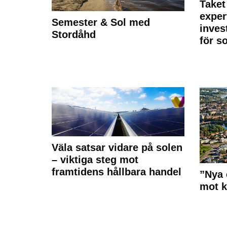
Taket
exper
Semester & Sol med
inves
Stordåhd
för s
Väla satsar vidare på solen
– viktiga steg mot
framtidens hållbara handel
”Nya 
mot k