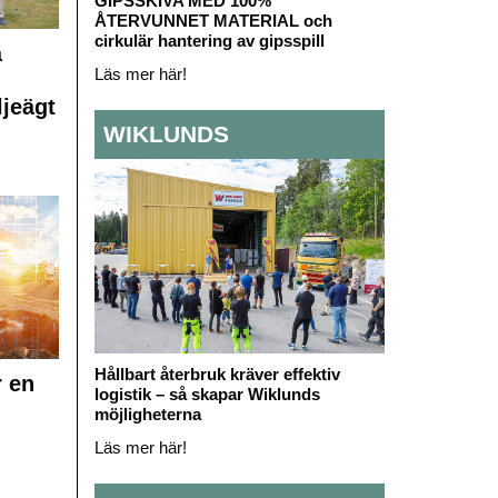
GIPSSKIVA MED 100%
ÅTERVUNNET MATERIAL och
cirkulär hantering av gipsspill
å
Läs mer här!
ljeägt
WIKLUNDS
Hållbart återbruk kräver effektiv
r en
logistik – så skapar Wiklunds
möjligheterna
Läs mer här!