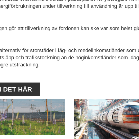
rgiförbrukningen under tillverkning till användning är upp ti
n gör att tillverkning av fordonen kan ske var som helst gl
 alternativ för storstäder i låg- och medelinkomstländer som 
utsläpp och trafikstockning än de höginkomstländer som idag
högre utsträckning.
M DET HÄR