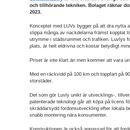
och tillhörande tekniken. Bolaget räknar do
2023.
Konceptet med LUVs bygger på att dra nytta a
slippa många av nackdelarna främst kopplat til
utrymme i stadsrummet och trafiken. Luvlys fo
plats, är helt eldrivna och kostar betydligt mind
Priset är inte klart än men kommer att vara u
Med en räckvidd på 100 km och toppfart på 90 
storstäder.
Det som gör Luvly unikt är utvecklings-, tillv
patenterade teknologi går att köpa på licens fö
skräddarsydd fordonsutveckling efter lokala b
snabb montering nära konsumenter.
Konstruktionen är också anpassad för att fordon