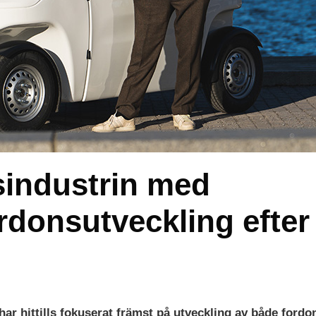
industrin med
rdonsutveckling efter
har hittills fokuserat främst på utveckling av både fordo