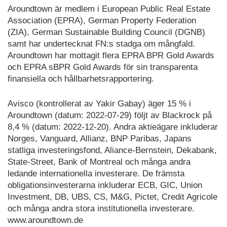
Aroundtown är medlem i European Public Real Estate
Association (EPRA), German Property Federation
(ZIA), German Sustainable Building Council (DGNB)
samt har undertecknat FN:s stadga om mångfald.
Aroundtown har mottagit flera EPRA BPR Gold Awards
och EPRA sBPR Gold Awards för sin transparenta
finansiella och hållbarhetsrapportering.
Avisco (kontrollerat av Yakir Gabay) äger 15 % i
Aroundtown (datum: 2022-07-29) följt av Blackrock på
8,4 % (datum: 2022-12-20). Andra aktieägare inkluderar
Norges, Vanguard, Allianz, BNP Paribas, Japans
statliga investeringsfond, Aliance-Bernstein, Dekabank,
State-Street, Bank of Montreal och många andra
ledande internationella investerare. De främsta
obligationsinvesterarna inkluderar ECB, GIC, Union
Investment, DB, UBS, CS, M&G, Pictet, Credit Agricole
och många andra stora institutionella investerare.
www.aroundtown.de