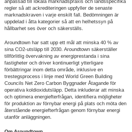
anpassad till lokala marknadspraxis och landsspecifika
regler så att ackrediteringen uppfyller de senaste
marknadskraven i varje enskilt fall. Bedömningen är
uppdelad i åtta kategorier så att en helhetssyn på
hållbarhet ses över och säkerställs.
Aroundtown har satt upp ett mål att minska 40 % av
sina CO2-utsläpp till 2030. Aroundtown säkerställer
tillförlitlig övervakning av energiprestanda i sina
fastigheter och driver kontinuerligt ytterligare
förbättringar inom detta område, inklusive en
trestegsprocess i linje med World Green Building
Councils Net Zero Carbon Byggnader Åtagande för
operativa koldioxidutsläpp. Detta inkluderar att minska
och optimera energiefterfrågan, identifiera möjligheter
för produktion av förnybar energi på plats och möta den
återstående energiefterfrågan genom förnybar energi
utanför anläggningen.
Om Aroundtown