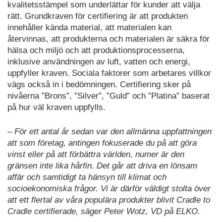
kvalitetsstämpel som underlättar för kunder att välja
om
rätt. Grundkraven för certifiering är att produkten
att
innehåller kända material, att materialen kan
produktutveckling
har
återvinnas, att produkterna och materialen är säkra för
mycket
hälsa och miljö och att produktionsprocesserna,
att
inklusive användningen av luft, vatten och energi,
vinna
uppfyller kraven. Sociala faktorer som arbetares villkor
på
vägs också in i bedömningen. Certifiering sker på
att
nivåerna ”Brons”, ”Silver”, ”Guld” och ”Platina” baserat
likna
på hur väl kraven uppfylls.
ekologiska
system
– För ett antal år sedan var den allmänna uppfattningen
där
att som företag, antingen fokuserade du på att göra
energi
vinst eller på att förbättra världen, numer är den
och
gränsen inte lika hårfin. Det går att driva en lönsam
material
affär och samtidigt ta hänsyn till klimat och
”brukas”
socioekonomiska frågor. Vi är därför väldigt stolta över
effektivt
att ett flertal av våra populära produkter blivit Cradle to
och
Cradle certifierade, säger Peter Wotz, VD på ELKO.
cykliskt,