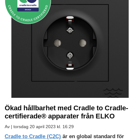
Ökad hållbarhet med Cradle to Cradle-
certifierade® apparater från ELKO
Av |
torsdag 20 april 2023 kl. 16:29
Cradle
Ladda
Ladda
Cradle to Cradle (C2C)
är en global standard för