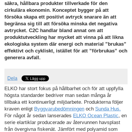
to
ned
ned
säkra, hållbara produkter tillverkade för den
Cradle
som
som
cirkulära ekonomin. Konceptet bygger på att
(C2C)
PDF
PDF
försöka skapa ett positivt avtryck snarare än att
är
begränsa sig till att försöka minska det negativa
en
avtrycket. C2C handlar bland annat om att
global
produktutveckling har mycket att vinna på att likna
standard
ekologiska system där energi och material ”brukas”
för
effektivt och cykliskt, istället för att ”förbrukas” och
säkra,
generera avfall.
hållbara
produkter
tillverkade
Dela
för
den
ELKO har stort fokus på hållbarhet och för att uppfylla
cirkulära
högsta standarder bedriver man sedan många år
ekonomin.
tillbaka ett kontinuerligt miljöarbete. Produkterna följer
Konceptet
kraven enligt
Byggvarubedömningen
och
Sunda Hus.
bygger
För något år sedan lanserades
ELKO Ocean Plastic
, en
på
serie elartiklar producerade av återvunnen havsplast
att
från övergivna fiskenät. Jämfört med polyamid som