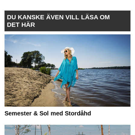
istället
för
att
DU KANSKE ÄVEN VILL LÄSA OM
”förbrukas”
DET HÄR
och
generera
avfall.
Semester & Sol med Stordåhd