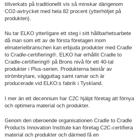
försöka
tillverkats på traditionellt vis så minskar därigenom
skapa
CO2-avtrycket med hela 82 procent (ytterhöljet på
ett
produkten).
positivt
avtryck
Nu tar ELKO ytterligare ett steg i sitt hållbarhetsarbete
snarare
än
då man som ett av de första företagen inom
att
elmaterielbranschen kan erbjuda produkter med Cradle
begränsa
to Cradle-certifiering®. ELKO har erhållit Cradle to
sig
Cradle-certifiering® på Brons nivå för ett 40-tal
till
produkter i Plus-serien. Produkterna består av
att
strömbrytare, vägguttag samt ramar och är
försöka
producerade vid ELKO:s fabrik i Tyskland.
minska
det
I mer än ett decennium har C2C hjälpt företag att förnya
negativa
och optimera material och produkter.
avtrycket.
C2C
Genom den oberoende organisationen Cradle to Cradle
handlar
Products Innovation Institute kan företag C2C-certifiera
bland
material och produkter och därmed få en
annat