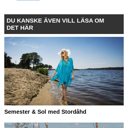
DU KANSKE ÄVEN VILL LÄSA OM
DET HÄR
Semester & Sol med Stordåhd