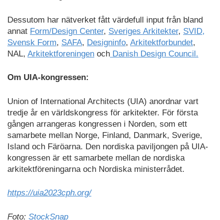
Dessutom har nätverket fått värdefull input från bland
annat
Form/Design Center
,
Sveriges Arkitekter
,
SVID,
Svensk Form
,
SAFA
,
Designinfo
,
Arkitektforbundet
,
NAL,
Arkitektforeningen
och
Danish Design Council.
Om UIA-kongressen:
Union of International Architects (UIA) anordnar vart
tredje år en världskongress för arkitekter. För första
gången arrangeras kongressen i Norden, som ett
samarbete mellan Norge, Finland, Danmark, Sverige,
Island och Färöarna. Den nordiska paviljongen på UIA-
kongressen är ett samarbete mellan de nordiska
arkitektföreningarna och Nordiska ministerrådet.
https://uia2023cph.org/
Foto:
StockSnap