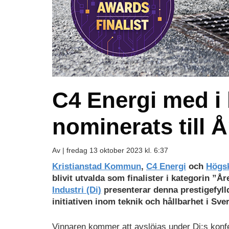
C4 Energi med i
nominerats till 
Av |
fredag 13 oktober 2023 kl. 6:37
Kristianstad Kommun
,
C4 Energi
och
Högsk
blivit utvalda som finalister i kategorin ”Å
Industri (Di)
presenterar denna prestigefyl
initiativen inom teknik och hållbarhet i Sver
Vinnaren kommer att avslöjas under Di:s konfe