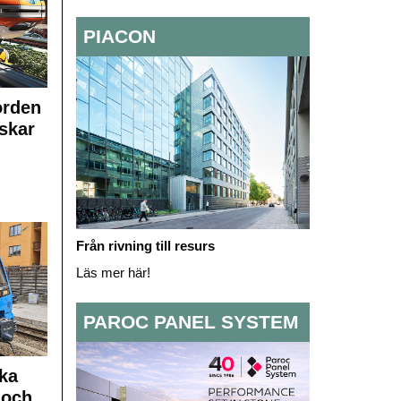
PIACON
orden
skar
Från rivning till resurs
Läs mer här!
PAROC PANEL SYSTEM
ka
 och