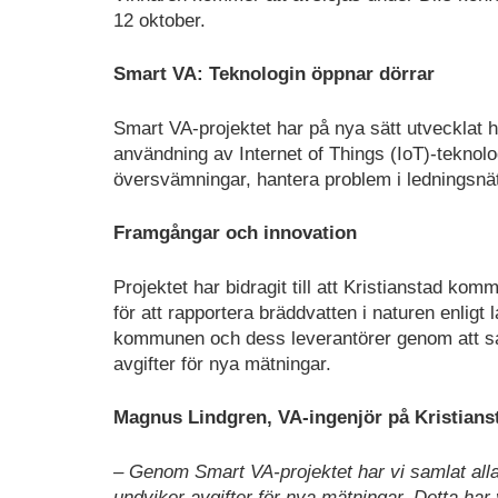
12 oktober.
Smart VA: Teknologin öppnar dörrar
Smart VA-projektet har på nya sätt utvecklat
användning av Internet of Things (IoT)-teknolo
översvämningar, hantera problem i ledningsnä
Framgångar och innovation
Projektet har bidragit till att Kristianstad k
för att rapportera bräddvatten i naturen enligt 
kommunen och dess leverantörer genom att sa
avgifter för nya mätningar.
Magnus Lindgren, VA-ingenjör på Kristian
– Genom Smart VA-projektet har vi samlat alla v
undviker avgifter för nya mätningar. Detta har 