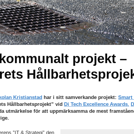
 kommunalt projekt –
Årets Hållbarhetsproje
olan Kristianstad
har i sitt samverkande projekt:
Smart
rets Hållbarhetsprojekt” vid
Di Tech Excellence Awards.
D
lda utmärkelse för att uppmärksamma de mest framståen
ige.
rens ”IT & Strategi” den