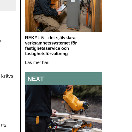
REKYL 5 – det självklara
a
verksamhetssystemet för
fastighetsservice och
fastighetsförvaltning
Läs mer här!
m krävs
NEXT
 nu