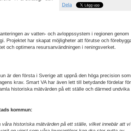
Dela
 hanteringen av vatten- och avloppssystem i regionen genom
gi. Projektet har skapat möjligheter att förutse och förebygg
tet och optimera resursanvändningen i reningsverket.
ommun är den första i Sverige att uppnå den höga precision so
lagens krav. Smart VA har även lett till betydande fördelar för
mla historiska mätvärden på ett ställe och därmed undvika
stads kommun:
åra historiska mätvärden på ett ställe, vilket innebär att vi
varit en vinst som våra leverantörer kan dra stor nytta av.