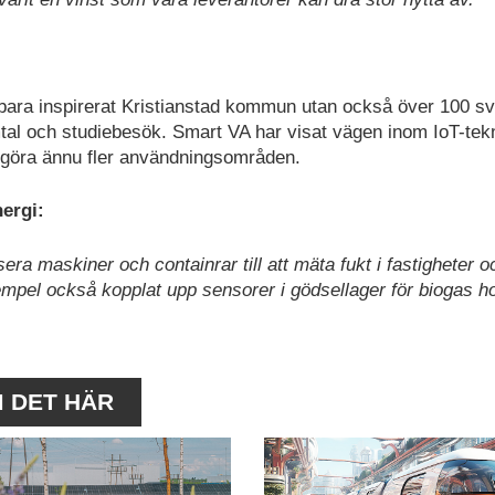
bara inspirerat Kristianstad kommun utan också över 100 s
l och studiebesök. Smart VA har visat vägen inom IoT-tekn
liggöra ännu fler användningsområden.
ergi:
isera maskiner och containrar till att mäta fukt i fastigheter o
xempel också kopplat upp sensorer i gödsellager för biogas ho
M DET HÄR