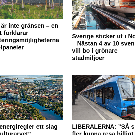
 är inte gränsen – en
t förklarar
Sverige sticker ut i N
teringsmöjligheterna
– Nästan 4 av 10 sven
olpaneler
vill bo i grönare
stadmiljöer
energiregler ett slag
LIBERALERNA: ”SÅ s
ulturarvet”
fler kunna resa billigt