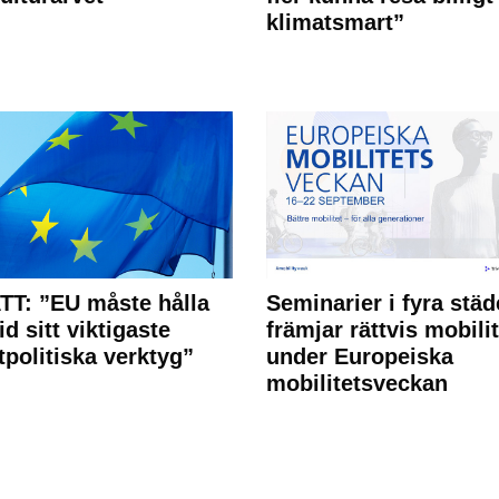
klimatsmart”
T: ”EU måste hålla
Seminarier i fyra städ
id sitt viktigaste
främjar rättvis mobilit
tpolitiska verktyg”
under Europeiska
mobilitetsveckan