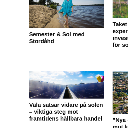
Taket
exper
Semester & Sol med
inves
Stordåhd
för s
Väla satsar vidare på solen
– viktiga steg mot
framtidens hållbara handel
”Nya 
mot k