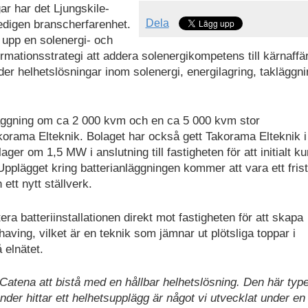
ar har det Ljungskile-
Dela
edigen branscherfarenhet.
 upp en solenergi- och
ormationsstrategi att addera solenergikompetens till kärnaffä
uder helhetslösningar inom solenergi, energilagring, takläggn
ggning om ca 2 000 kvm och en ca 5 000 kvm stor
akorama Elteknik. Bolaget har också gett Takorama Elteknik i
ager om 1,5 MW i anslutning till fastigheten för att initialt k
Upplägget kring batterianläggningen kommer att vara ett fris
ett nytt ställverk.
era batteriinstallationen direkt mot fastigheten för att skapa
ving, vilket är en teknik som jämnar ut plötsliga toppar i
 elnätet.
av Catena att bistå med en hållbar helhetslösning. Den här typ
er hittar ett helhetsupplägg är något vi utvecklat under en