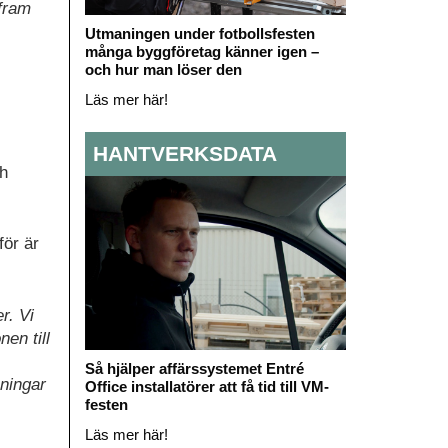
 fram
Utmaningen under fotbollsfesten
många byggföretag känner igen –
och hur man löser den
Läs mer här!
HANTVERKSDATA
ch
för är
r. Vi
en till
Så hjälper affärssystemet Entré
sningar
Office installatörer att få tid till VM-
festen
Läs mer här!