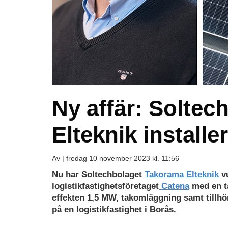
Ny affär: Solte
Elteknik installe
Av |
fredag 10 november 2023 kl. 11:56
Nu har Soltechbolaget
Takorama Elteknik
vu
logistikfastighetsföretaget
Catena
med en t
effekten 1,5 MW, takomläggning samt tillhö
på en logistikfastighet i Borås.