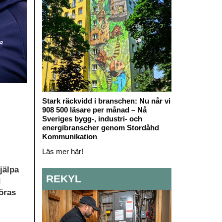
Stark räckvidd i branschen: Nu når vi
908 500 läsare per månad – Nå
Sveriges bygg-, industri- och
energibranscher genom Stordåhd
Kommunikation
Läs mer här!
jälpa
REKYL
d
öras