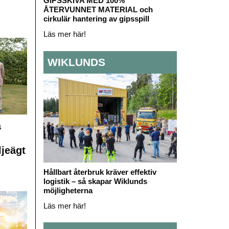
GIPSSKIVA MED 100%
ÅTERVUNNET MATERIAL och
cirkulär hantering av gipsspill
Läs mer här!
WIKLUNDS
å
ljeägt
Hållbart återbruk kräver effektiv
logistik – så skapar Wiklunds
möjligheterna
Läs mer här!