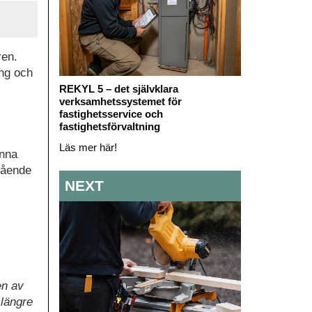
ren.
ing och
REKYL 5 – det självklara
verksamhetssystemet för
fastighetsservice och
fastighetsförvaltning
Läs mer här!
unna
tående
NEXT
en av
 längre