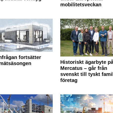
mobilitetsveckan
frågan fortsätter
Historiskt ägarbyte p
 mätsäsongen
Mercatus – går från
svenskt till tyskt fami
företag