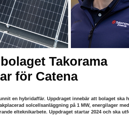
chbolaget Takorama
rar för Catena
nnit en hybridaffär. Uppdraget innebär att bolaget ska h
akplacerad solcellsanläggning på 1 MW, energilager me
rande elteknikarbete. Uppdraget startar 2024 och ska utf