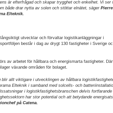
etens är efterfrågad och skapar trygghet och enkelhet. Vi ser
 som både drar nytta av solen och stöttar elnätet, säger
Pierre
ma Elteknik.
ångsiktigt utvecklar och förvaltar logistikanläggningar i
portföljen består i dag av drygt 130 fastigheter i Sverige o
örs av arbetet för hållbara och energismarta fastigheter. Där
ilager växande områden för bolaget.
lir allt viktigare i utvecklingen av hållbara logistikfastighete
ma Elteknik i samband med solcells- och batteriinstallation
lssatsningar i logistikfastighetsbranschen delvis fortfarande
tighetssektorn har stor potential och att betydande energisat
ionchef på Catena.