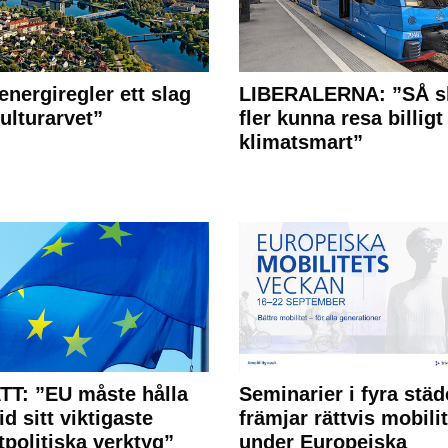
energiregler ett slag
LIBERALERNA: ”SÅ s
ulturarvet”
fler kunna resa billigt
klimatsmart”
T: ”EU måste hålla
Seminarier i fyra städ
id sitt viktigaste
främjar rättvis mobilit
tpolitiska verktyg”
under Europeiska