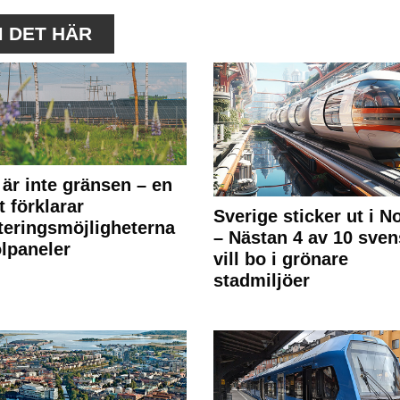
M DET HÄR
 är inte gränsen – en
t förklarar
Sverige sticker ut i N
teringsmöjligheterna
– Nästan 4 av 10 sven
olpaneler
vill bo i grönare
stadmiljöer