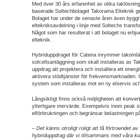
Med över 30 års erfarenhet av olika taklösning
baserade Soltechbolaget Takorama Elteknik g
Bolaget har under de senaste åren även byggt
eltekniksavdelning i linje med Soltechs transf
Något som har resulterat i att bolaget nu erbj
elteknik.
Hybriduppdraget för Catena inrymmer takomlä
solcellsanläggning som skall installeras av T
uppdrag att projektera och installera ett energil
aktivera stödtjänster för frekvensmarknaden. 
system som installeras mot en ny elservis och 
Långsiktigt finns också möjligheten att konvert
ytterligare mervärde. Exempelvis inom peak sha
elförbrukningen och begränsar belastningen på
– Det känns otroligt roligt att få förtroendet 
hybriduppdrag där vi tillsammans med våra kund