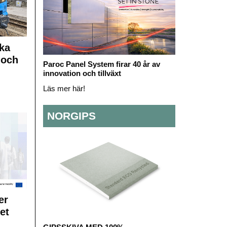
ka
 och
Paroc Panel System firar 40 år av
innovation och tillväxt
Läs mer här!
NORGIPS
er
et