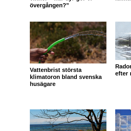
övergången?”
Radon
Vattenbrist största
efter
klimatoron bland svenska
husägare