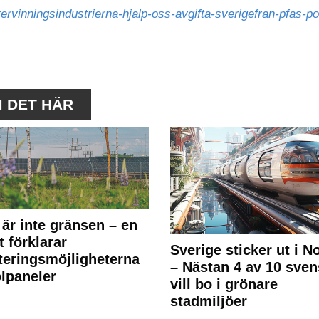
rvinningsindustrierna-hjalp-oss-avgifta-sverigefran-pfas-pol
M DET HÄR
 är inte gränsen – en
t förklarar
Sverige sticker ut i N
teringsmöjligheterna
– Nästan 4 av 10 sven
olpaneler
vill bo i grönare
stadmiljöer