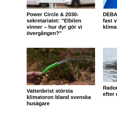
Power Circle & 2030-
DEBAT
sekretariatet: ”Elbilen
fast v
vinner – hur dyr gör vi
klima
övergången?”
Radon
Vattenbrist största
efter
klimatoron bland svenska
husägare