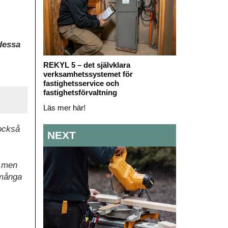
 dessa
REKYL 5 – det självklara
verksamhetssystemet för
fastighetsservice och
fastighetsförvaltning
Läs mer här!
 också
NEXT
, men
 många