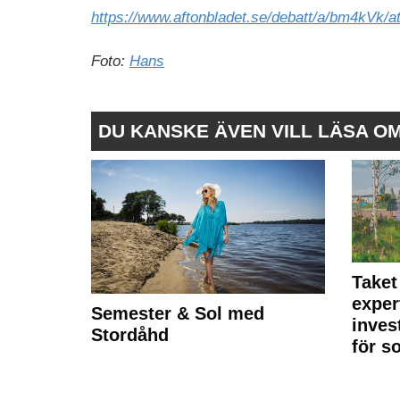
https://www.aftonbladet.se/debatt/a/bm4kVk/ate
Foto:
Hans
DU KANSKE ÄVEN VILL LÄSA O
Taket
exper
Semester & Sol med
inves
Stordåhd
för s