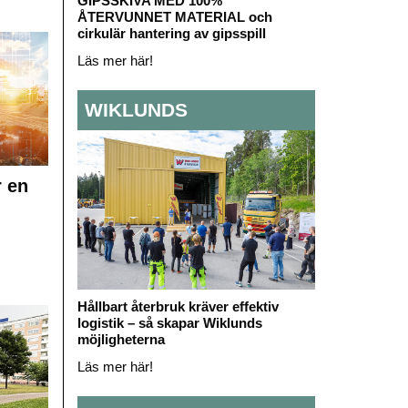
GIPSSKIVA MED 100%
ÅTERVUNNET MATERIAL och
cirkulär hantering av gipsspill
Läs mer här!
WIKLUNDS
r en
Hållbart återbruk kräver effektiv
logistik – så skapar Wiklunds
möjligheterna
Läs mer här!