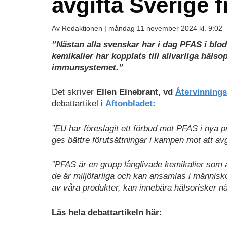
avgifta Sverige 
Av Redaktionen |
måndag 11 november 2024 kl. 9:02
”Nästan alla svenskar har i dag PFAS i blod
kemikalier har kopplats till allvarliga häl
immunsystemet.”
Det skriver
Ellen Einebrant, vd
Återvinnings
debattartikel i
Aftonbladet:
”EU har föreslagit ett förbud mot PFAS i nya 
ges bättre förutsättningar i kampen mot att av
”PFAS är en grupp långlivade kemikalier som 
de är miljöfarliga och kan ansamlas i människo
av våra produkter, kan innebära hälsorisker när
Läs hela debattartikeln här: