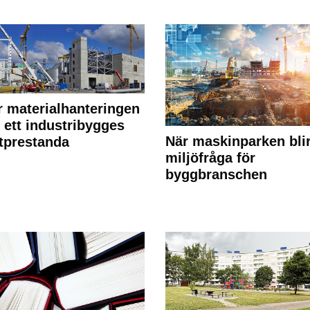
r materialhanteringen
 ett industribygges
När maskinparken bli
tprestanda
miljöfråga för
byggbranschen