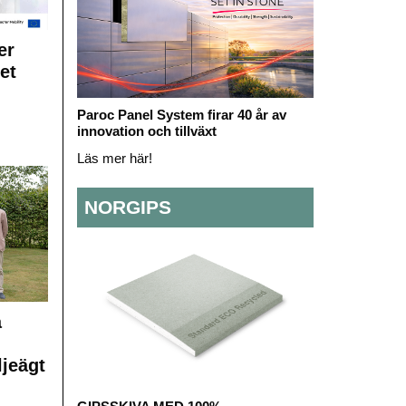
er
et
Paroc Panel System firar 40 år av
innovation och tillväxt
Läs mer här!
NORGIPS
å
ljeägt