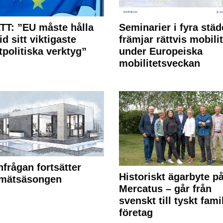
T: ”EU måste hålla
Seminarier i fyra städ
id sitt viktigaste
främjar rättvis mobilit
tpolitiska verktyg”
under Europeiska
mobilitetsveckan
frågan fortsätter
Historiskt ägarbyte p
 mätsäsongen
Mercatus – går från
svenskt till tyskt fami
företag