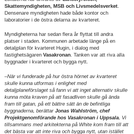
Skattemyndigheten, MSB och Livsmedelsverket
.
Densenare myndigheten hade både kontor och
laboratorier i de östra delarna av kvarteret.
Myndigheterna har sedan flera år flyttat till andra
platser i staden. Kommunen arbetade länge på en
detaljplan för kvarteret Hugin, i dialog med
fastighetsägaren
Vasakronan
. Tanken var att riva alla
byggnader i kvarteret och bygga nytt.
–När vi funderade på hur östra hörnet av kvarteret
skulle kunna utformas i enlighet med
detaljplaneförslaget så fann vi att inget alternativ skulle
kunna möta kraven på att fasadliven skulle gå ända
fram till gatan, på ett bättre sätt än de befintliga
byggnaderna, berättar
Jonas Wahlström, chef
Projektgenomförande hos Vasakronan i Uppsala.
Vi
tillsammans med arkitekterna på White kom fram till att
det bästa var att inte riva och bygga nytt, utan istället