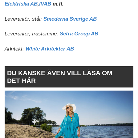
Elektriska AB
,
IVAB
m.fl.
Leverantör, stål:
Smederna Sverige AB
Leverantör, trästomme:
Setra Group AB
Arkitekt:
White Arkitekter AB
DU KANSKE ÄVEN VILL LÄSA OM
DET HÄR