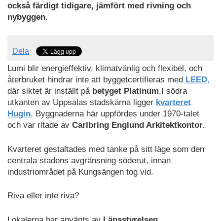
också färdigt tidigare, jämfört med rivning och
nybyggen.
Dela
Lumi blir energieffektiv, klimatvänlig och flexibel, och
återbruket hindrar inte att byggetcertifieras med
LEED
,
där siktet är inställt på
betyget Platinum
.I södra
utkanten av Uppsalas stadskärna ligger
kvarteret
Hugin
. Byggnaderna här uppfördes under 1970-talet
och var ritade av
Carlbring Englund Arkitektkontor.
Kvarteret gestaltades med tanke på sitt läge som den
centrala stadens avgränsning söderut, innan
industriområdet på Kungsängen tog vid.
Riva eller inte riva?
Lokalerna har använts av
Länsstyrelsen,