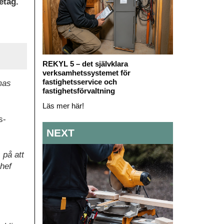
etag.
REKYL 5 – det självklara
verksamhetssystemet för
fastighetsservice och
mas
fastighetsförvaltning
Läs mer här!
s-
NEXT
 på att
chef