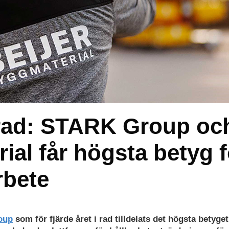
i rad: STARK Group oc
ial får högsta betyg f
rbete
oup
som för fjärde året i rad tilldelats det högsta betyget