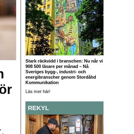
Stark räckvidd i branschen: Nu når vi
908 500 läsare per månad – Nå
h
Sveriges bygg-, industri- och
energibranscher genom Stordåhd
Kommunikation
ör
Läs mer här!
REKYL
,