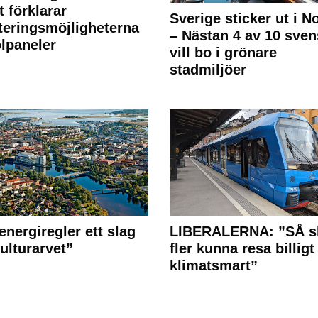
t förklarar
Sverige sticker ut i N
teringsmöjligheterna
– Nästan 4 av 10 sven
olpaneler
vill bo i grönare
stadmiljöer
energiregler ett slag
LIBERALERNA: ”SÅ s
ulturarvet”
fler kunna resa billigt
klimatsmart”