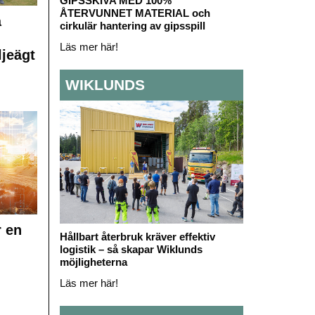
GIPSSKIVA MED 100%
ÅTERVUNNET MATERIAL och
å
cirkulär hantering av gipsspill
Läs mer här!
ljeägt
WIKLUNDS
r en
Hållbart återbruk kräver effektiv
logistik – så skapar Wiklunds
möjligheterna
Läs mer här!