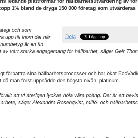
ns ledande plattformar för hållbarhetsutvärdering av för
topp 1% bland de dryga 150 000 företag som utvärderas
rategi och som
Dela
a upp till inom det här
tinumbetyg är en fin
tat av vårt starka engagemang för hållbarhet, säger Geir Tho
igt förbättra sina hållbarhetsprocesser och har ökat EcoVadi
et då man först uppnådde den högsta nivån, platinum.
förallt att vi återigen lyckas höja våra poäng. Det är ett bevis
tsarbete, säger Alexandra Rosenqvist, miljö- och hållbarhets