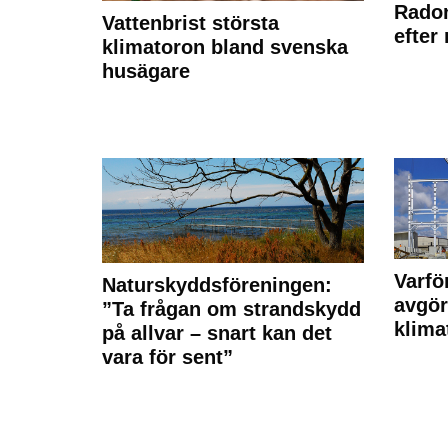
Radon
Vattenbrist största
efter
klimatoron bland svenska
husägare
Varfö
Naturskyddsföreningen:
avgör
”Ta frågan om strandskydd
klima
på allvar – snart kan det
vara för sent”