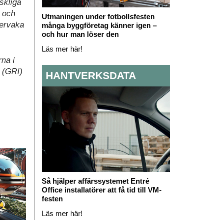
skliga
n och
Utmaningen under fotbollsfesten
vervaka
många byggföretag känner igen –
och hur man löser den
Läs mer här!
rna i
e (GRI)
HANTVERKSDATA
Så hjälper affärssystemet Entré
Office installatörer att få tid till VM-
festen
Läs mer här!