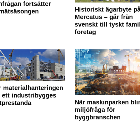
frågan fortsätter
Historiskt ägarbyte p
 mätsäsongen
Mercatus – går från
svenskt till tyskt fami
företag
r materialhanteringen
 ett industribygges
När maskinparken bli
tprestanda
miljöfråga för
byggbranschen