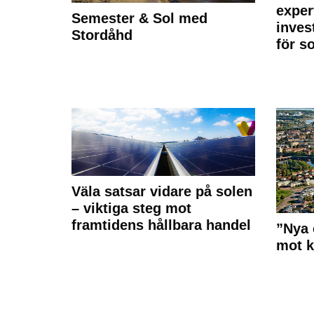
exper
Semester & Sol med
inves
Stordåhd
för s
Väla satsar vidare på solen
– viktiga steg mot
framtidens hållbara handel
”Nya 
mot k