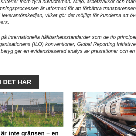
riterier inom fyra huvudteman: Miljö, arbetsvillkor och män
ömningsprocessen är utformad för att förbättra transparense
i leverantörskedjan, vilket gör det möjligt för kunderna att ö
ners.
på internationella hållbarhetsstandarder som de tio principe
anisationens (ILO) konventioner, Global Reporting Initiativ
betyg ger en evidensbaserad analys av prestationer och en
M DET HÄR
 är inte gränsen – en