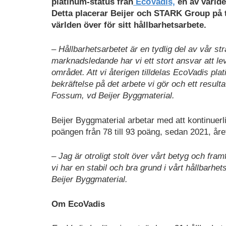
platinum-status från
EcoVadis,
en av världe
Detta placerar Beijer och STARK Group på 
världen över för sitt hållbarhetsarbete.
– Hållbarhetsarbetet är en tydlig del av vår st
marknadsledande har vi ett stort ansvar att lev
området. Att vi återigen tilldelas EcoVadis pla
bekräftelse på det arbete vi gör och ett resul
Fossum, vd Beijer Byggmaterial.
Beijer Byggmaterial arbetar med att kontinuerl
poängen från 78 till 93 poäng, sedan 2021, år
– Jag är otroligt stolt över vårt betyg och fram
vi har en stabil och bra grund i vårt hållbarhe
Beijer Byggmaterial.
Om EcoVadis