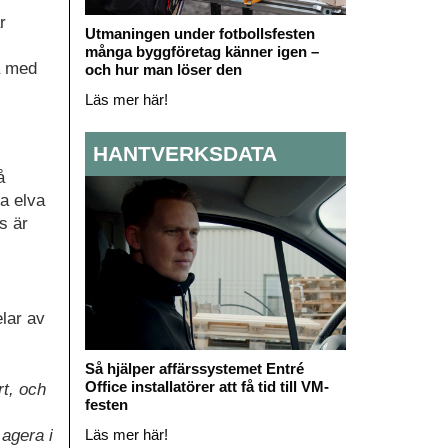
r
Utmaningen under fotbollsfesten
många byggföretag känner igen –
å med
och hur man löser den
Läs mer här!
HANTVERKSDATA
å
a elva
s är
elar av
Så hjälper affärssystemet Entré
Office installatörer att få tid till VM-
t, och
festen
Läs mer här!
agera i