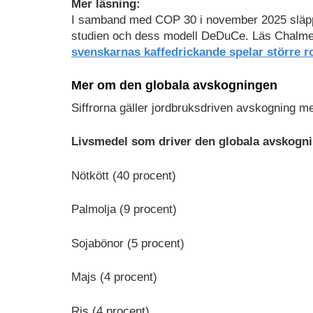
Mer läsning:
I samband med COP 30 i november 2025 slä
studien och dess modell DeDuCe. Läs Chalme
svenskarnas kaffedrickande spelar större ro
Mer om den globala avskogningen
Siffrorna gäller jordbruksdriven avskogning m
Livsmedel som driver den globala avskogn
Nötkött (40 procent)
Palmolja (9 procent)
Sojabönor (5 procent)
Majs (4 procent)
Ris (4 procent)