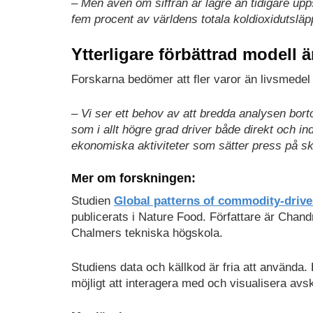
– Men även om siffran är lägre än tidigare upp
fem procent av världens totala koldioxidutsläp
Ytterligare förbättrad modell ä
Forskarna bedömer att fler varor än livsmedel
– Vi ser ett behov av att bredda analysen bor
som i allt högre grad driver både direkt och in
ekonomiska aktiviteter som sätter press på s
Mer om forskningen:
Studien
Global patterns of commodity-drive
publicerats i Nature Food. Författare är Cha
Chalmers tekniska högskola.
Studiens data och källkod är fria att använda.
möjligt att interagera med och visualisera avsk