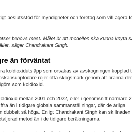
tigt beslutsstöd för myndigheter och företag som vill agera fö
insatser behövs mest. Målet är att modellen ska kunna knyta
hället, säger Chandrakant Singh.
re än förväntat
tora koldioxidutsläpp som orsakas av avskogningen kopplad ti
oskapsuppfödare röjer ofta skogsmark genom att bränna den,
rigörs som koldioxid.
 koldioxid mellan 2001 och 2022, eller i genomsnitt närmare 2
siffra än i tidigare globala sammanställningar, där de årliga
n dubbelt så höga. Enligt Chandrakant Singh kan skillnaden
taljerad metod än i de tidigare beräkningarna.