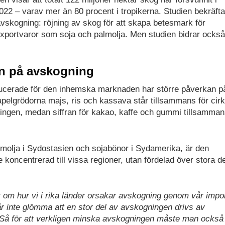
22 – varav mer än 80 procent i tropikerna. Studien bekräfta
avskogning: röjning av skog för att skapa betesmark för
 exportvaror som soja och palmolja. Men studien bidrar ocks
an på avskogning
oducerade för den inhemska marknaden har större påverkan p
pelgrödorna majs, ris och kassava står tillsammans för cirk
ingen, medan siffran för kakao, kaffe och gummi tillsamman
almolja i Sydostasien och sojabönor i Sydamerika, är den
koncentrerad till vissa regioner, utan fördelad över stora d
om hur vi i rika länder orsakar avskogning genom vår impor
får inte glömma att en stor del av avskogningen drivs av
Så för att verkligen minska avskogningen måste man också 