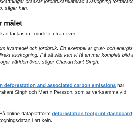
skattningar orsakar jordbruksrelaterad avskogning fortfaran
p, säger han.
r målet
 kan täckas in i modellen framöver.
tom livsmedel och jordbruk. Ett exempel är gruv- och energis
direkt avskogning. På så sätt kan vi få en mer komplett bild 
kogar världen över, säger Chandrakant Singh.
n deforestation and associated carbon emissions
har
ndrakant Singh och Martin Persson, som är verksamma vid
 På online-dataplattform
deforestation footprint dashboard
ogningsdatan i artikeln.