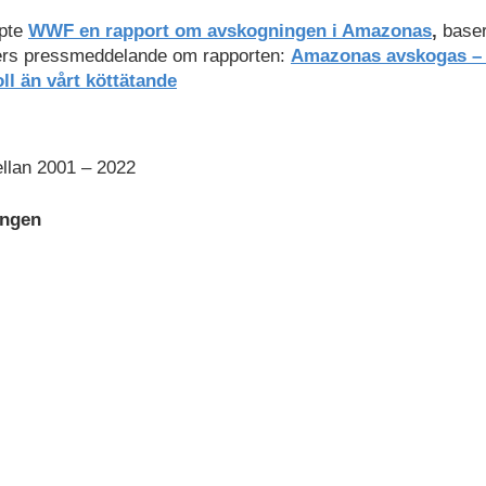
ppte
WWF en rapport om avskogningen i Amazonas
,
baser
rs pressmeddelande om rapporten:
Amazonas avskogas –
ll än vårt köttätande
ellan 2001 – 2022
ingen