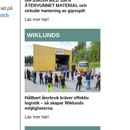
GIPSSKIVA MED 100%
ÅTERVUNNET MATERIAL och
ad på
cirkulär hantering av gipsspill
 och
Läs mer här!
WIKLUNDS
Hållbart återbruk kräver effektiv
logistik – så skapar Wiklunds
möjligheterna
Läs mer här!