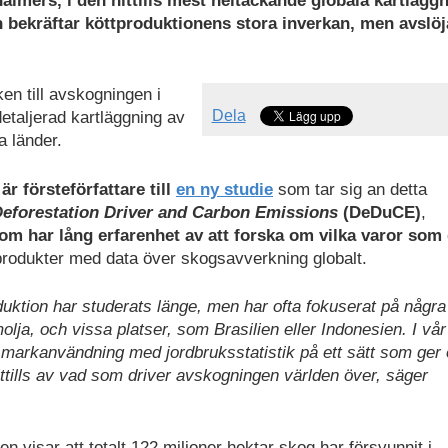
almers, i den hittills mest heltäckande globala kartlägg
n bekräftar köttproduktionens stora inverkan, men avslöj
en till avskogningen i
Dela
detaljerad kartläggning av
a länder.
r försteförfattare till
en ny studie
som tar sig an detta
eforestation Driver and Carbon Emissions
(DeDuCE)
,
m har lång erfarenhet av att forska om vilka varor som 
produkter med data över skogsavverkning globalt.
duktion har studerats länge, men har ofta fokuserat på några
lja, och vissa platser, som Brasilien eller Indonesien. I vår
r markanvändning med jordbruksstatistik på ett sätt som ger
tills av vad som driver avskogningen världen över, säger
 visar att totalt 122 miljoner hektar skog har försvunnit i