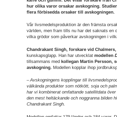
kaffe och gummi. Det visar forskare från Ch
hur olika varor orsakar avskogning. Studie
flera förbisedda orsaker till avskogningen.
Vår livsmedelsproduktion är den främsta orsak
världen, men fram tills nu har det saknats en 
vilka grödor som påverkar avskogningen i vilk
Chandrakant Singh, forskare vid Chalmers, ä
kunskapsglapp. Han har utvecklat
modellen
D
tillsammans med
kollegan Martin Persson, so
avskogning.
Modellen kopplar ihop jordbruks
– Avskogningens kopplingar till livsmedelspro
välkända produkter som nötkött, soja och palmo
har vi kombinerat omfattande satellitdata öve
den mest heltäckande och noggranna bilden hit
Chandrakant Singh.
Modellen omfattar 179 länder och 184 varor. Den