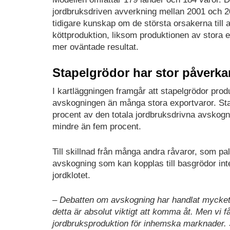
jordbruksdriven avverkning mellan 2001 och 20
tidigare kunskap om de största orsakerna till 
köttproduktion, liksom produktionen av stora
mer oväntade resultat.
Stapelgrödor har stor påverk
I kartläggningen framgår att stapelgrödor pr
avskogningen än många stora exportvaror. Sta
procent av den totala jordbruksdrivna avskogn
mindre än fem procent.
Till skillnad från många andra råvaror, som p
avskogning som kan kopplas till basgrödor inte 
jordklotet.
– Debatten om avskogning har handlat mycket 
detta är absolut viktigt att komma åt. Men vi 
jordbruksproduktion för inhemska marknader. 