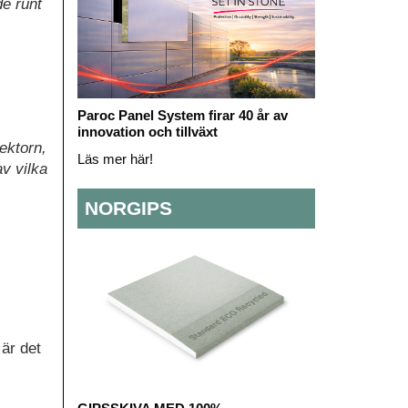
de runt
Paroc Panel System firar 40 år av
innovation och tillväxt
ektorn,
Läs mer här!
av vilka
NORGIPS
är det