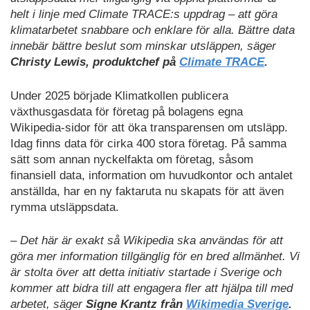
helt i linje med Climate TRACE:s uppdrag – att göra
klimatarbetet snabbare och enklare för alla. Bättre data
innebär bättre beslut som minskar utsläppen, säger
Christy Lewis, produktchef på
Climate TRACE
.
Under 2025 började Klimatkollen publicera
växthusgasdata för företag på bolagens egna
Wikipedia-sidor för att öka transparensen om utsläpp.
Idag finns data för cirka 400 stora företag. På samma
sätt som annan nyckelfakta om företag, såsom
finansiell data, information om huvudkontor och antalet
anställda, har en ny faktaruta nu skapats för att även
rymma utsläppsdata.
– Det här är exakt så Wikipedia ska användas för att
göra mer information tillgänglig för en bred allmänhet. Vi
är stolta över att detta initiativ startade i Sverige och
kommer att bidra till att engagera fler att hjälpa till med
arbetet, säger
Signe Krantz från
Wikimedia Sverige
.