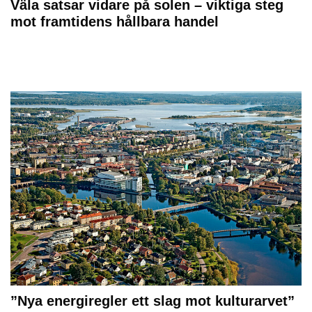
Väla satsar vidare på solen – viktiga steg
mot framtidens hållbara handel
”Nya energiregler ett slag mot kulturarvet”