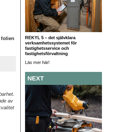
REKYL 5 – det självklara
folien
verksamhetssystemet för
fastighetsservice och
fastighetsförvaltning
Läs mer här!
NEXT
barhet.
nde av
valitet