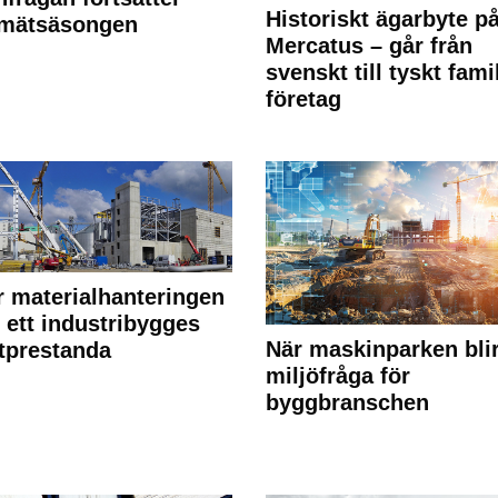
Historiskt ägarbyte p
 mätsäsongen
Mercatus – går från
svenskt till tyskt fami
företag
r materialhanteringen
 ett industribygges
När maskinparken bli
tprestanda
miljöfråga för
byggbranschen