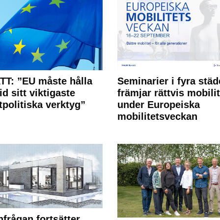
T: ”EU måste hålla
Seminarier i fyra städ
id sitt viktigaste
främjar rättvis mobilit
tpolitiska verktyg”
under Europeiska
mobilitetsveckan
frågan fortsätter