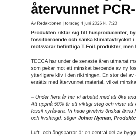
återvunnet PCR-
Av Redaktionen |
torsdag 4 juni 2026 kl. 7:23
Produkten riktar sig till husproducenter, 
fossilberoende och sänka klimatavtrycket 
motsvarar befintliga T-Foil-produkter, men b
TECCA har under de senaste åren utmanat ma
som pekar mot ett minskat beroende av ny fos
ytterligare kliv i den riktningen. En stor del av
ersätts med återvunnet material, vilket minska
– Under flera år har vi arbetat med att öka and
Att uppnå 50% är ett viktigt steg och visar a
fossil nyråvara. Vi hade givetvis önskat ännu h
och livslängd, säger
Johan Nyman, Produktc
Luft- och ångspärrar är en central del av by