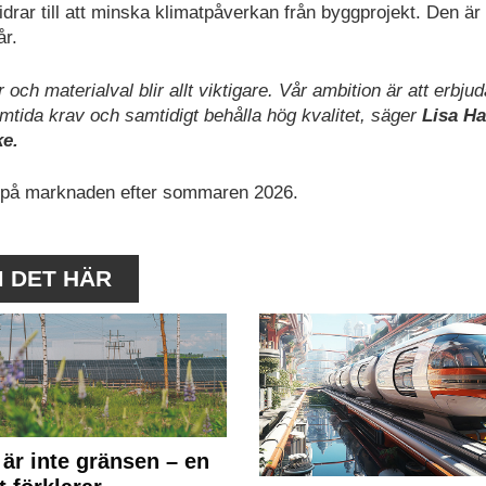
idrar till att minska klimatpåverkan från byggprojekt. Den är
år.
och materialval blir allt viktigare. Vår ambition är att erbjud
mtida krav och samtidigt behålla hög kvalitet, säger
Lisa H
ke.
ig på marknaden efter sommaren 2026.
M DET HÄR
 är inte gränsen – en