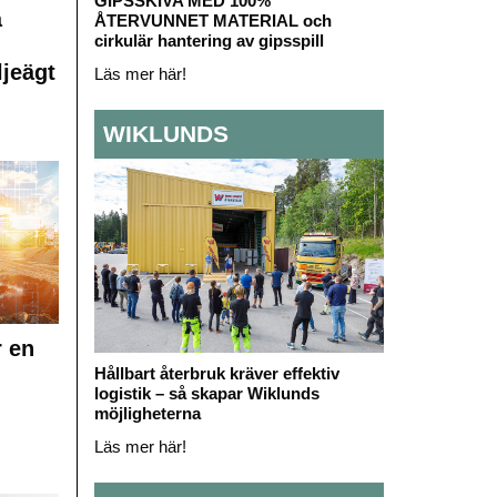
GIPSSKIVA MED 100%
å
ÅTERVUNNET MATERIAL och
cirkulär hantering av gipsspill
ljeägt
Läs mer här!
WIKLUNDS
r en
Hållbart återbruk kräver effektiv
logistik – så skapar Wiklunds
möjligheterna
Läs mer här!