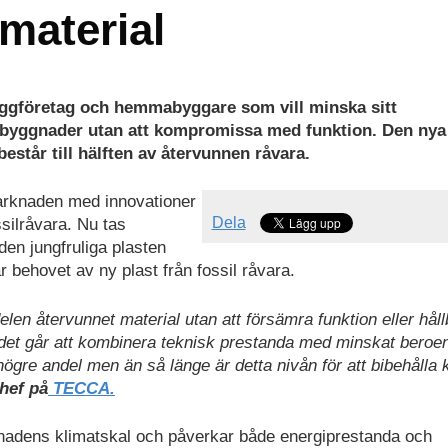
material
byggföretag och hemmabyggare som vill minska sitt
i byggnader utan att kompromissa med funktion. Den nya 
estår till hälften av återvunnen råvara.
rknaden med innovationer
Dela
silråvara. Nu tas
 den jungfruliga plasten
r behovet av ny plast från fossil råvara.
elen återvunnet material utan att försämra funktion eller håll
tt det går att kombinera teknisk prestanda med minskat beroe
ögre andel men än så länge är detta nivån för att bibehålla k
hef på
TECCA.
ggnadens klimatskal och påverkar både energiprestanda och