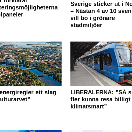
t förklarar
Sverige sticker ut i N
teringsmöjligheterna
– Nästan 4 av 10 sven
olpaneler
vill bo i grönare
stadmiljöer
energiregler ett slag
LIBERALERNA: ”SÅ s
ulturarvet”
fler kunna resa billigt
klimatsmart”