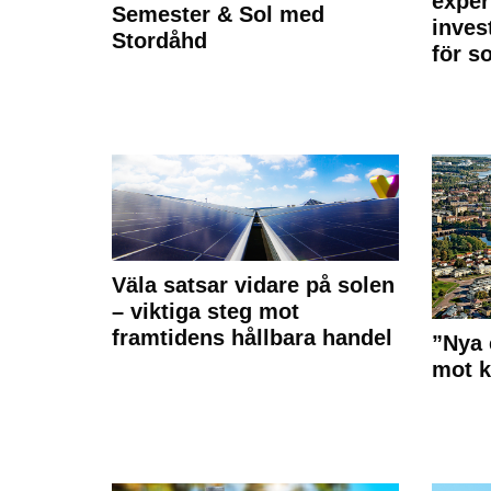
exper
Semester & Sol med
inves
Stordåhd
för s
Väla satsar vidare på solen
– viktiga steg mot
framtidens hållbara handel
”Nya 
mot k