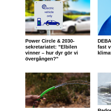
Power Circle & 2030-
DEBAT
sekretariatet: ”Elbilen
fast v
vinner – hur dyr gör vi
klima
övergången?”
Radon