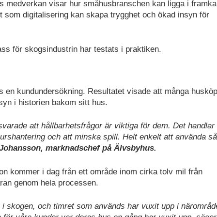
tagets medverkan visar hur småhusbranschen kan ligga i framka
gt som digitalisering kan skapa trygghet och ökad insyn för
pass för skogsindustrin har testats i praktiken.
 en kundundersökning. Resultatet visade att många husköpa
syn i historien bakom sitt hus.
varade att hållbarhetsfrågor är viktiga för dem. Det handlar 
rshantering och att minska spill. Helt enkelt att använda så
 Johansson, marknadschef på Älvsbyhus.
n kommer i dag från ett område inom cirka tolv mil från
åvaran genom hela processen.
s i skogen, och timret som används har vuxit upp i närområd