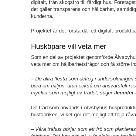
digitalt, från skogsfrö till färdigt hus. Före
det gäller transparens och hållbarhet, samtidi
kunderna.
Projektet är det första där ett digitalt produkt
Husköpare vill veta mer
Som en del av projektet genomförde Älvsbyhus
veta mer om hållbarhetsfrågor och få större in
– De allra flesta som deltog i undersökningen s
bara om miljön, utan också om ansvarsfull resu
mycket som möjligt av trädet, säger
Jennifer
De träd som används i Älvsbyhus husproduktio
husfabriken, vilket gör det möjligt att följa r
– Våra trähus börjar som ett frö som plantera