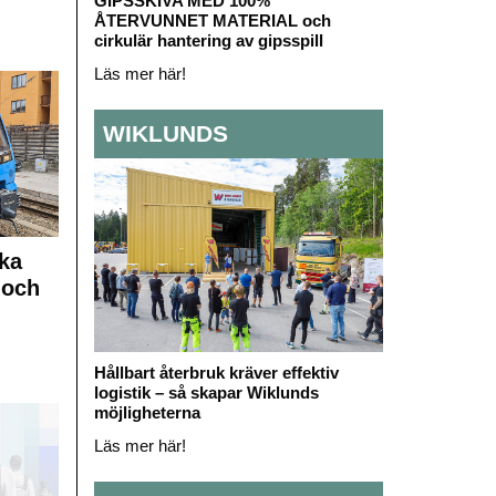
GIPSSKIVA MED 100%
ÅTERVUNNET MATERIAL och
cirkulär hantering av gipsspill
Läs mer här!
WIKLUNDS
ka
 och
Hållbart återbruk kräver effektiv
logistik – så skapar Wiklunds
möjligheterna
Läs mer här!