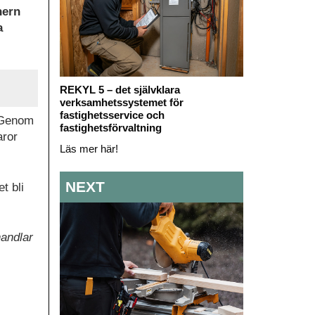
nern
a
REKYL 5 – det självklara
verksamhetssystemet för
fastighetsservice och
. Genom
fastighetsförvaltning
aror
Läs mer här!
NEXT
t bli
handlar