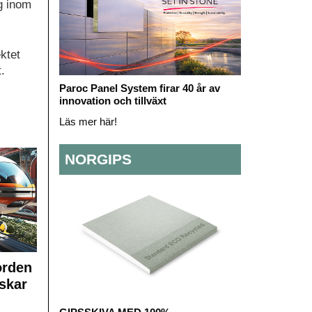
ng inom
ektet
.
Paroc Panel System firar 40 år av
innovation och tillväxt
Läs mer här!
NORGIPS
orden
skar