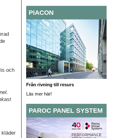
PIACON
erad
åde
lis och
Från rivning till resurs
nel.
Läs mer här!
enkast
PAROC PANEL SYSTEM
 kläder