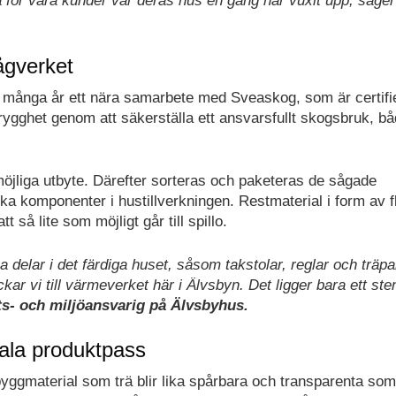
ta för våra kunder var deras hus en gång har vuxit upp, säger
ågverket
 många år ett nära samarbete med Sveaskog, som är certifi
rygghet genom att säkerställa ett ansvarsfullt skogsbruk, b
möjliga utbyte. Därefter sorteras och paketeras de sågade
ika komponenter i hustillverkningen. Restmaterial i form av f
 så lite som möjligt går till spillo.
ka delar i det färdiga huset, såsom takstolar, reglar och träpa
ickar vi till värmeverket här i Älvsbyn. Det ligger bara ett st
ts- och miljöansvarig på Älvsbyhus.
tala produktpass
byggmaterial som trä blir lika spårbara och transparenta som