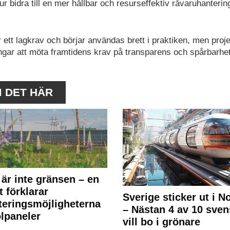
r bidra till en mer hållbar och resurseffektiv råvaruhanteri
ir ett lagkrav och börjar användas brett i praktiken, men proj
ingar att möta framtidens krav på transparens och spårbarhet
M DET HÄR
 är inte gränsen – en
t förklarar
Sverige sticker ut i N
teringsmöjligheterna
– Nästan 4 av 10 sven
olpaneler
vill bo i grönare