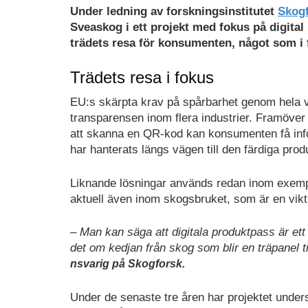
Under ledning av forskningsinstitutet
Skog
Sveaskog i ett projekt med fokus på digital
trädets resa för konsumenten, något som i 
Trädets resa i fokus
EU:s skärpta krav på spårbarhet genom hela 
transparensen inom flera industrier. Framöver 
att skanna en QR-kod kan konsumenten få inf
har hanterats längs vägen till den färdiga prod
Liknande lösningar används redan inom exempe
aktuell även inom skogsbruket, som är en vikti
– Man kan säga att digitala produktpass är ett 
det om kedjan från skog som blir en träpanel til
nsvarig på Skogforsk.
Under de senaste tre åren har projektet unde