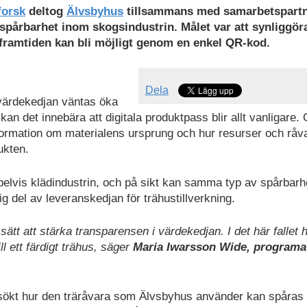
forsk
deltog
Älvsbyhus
tillsammans med samarbetspart
 spårbarhet inom skogsindustrin. Målet var att synliggör
framtiden kan bli möjligt genom en enkel QR-kod.
Dela
värdekedjan väntas öka
kan det innebära att digitala produktpass blir allt vanligare
ormation om materialens ursprung och hur resurser och råv
ukten.
lvis klädindustrin, och på sikt kan samma typ av spårbarhe
g del av leveranskedjan för trähustillverkning.
sätt att stärka transparensen i värdekedjan. I det här fallet 
l ett färdigt trähus, säger
Maria Iwarsson Wide, programa
rsökt hur den träråvara som Älvsbyhus använder kan spåras