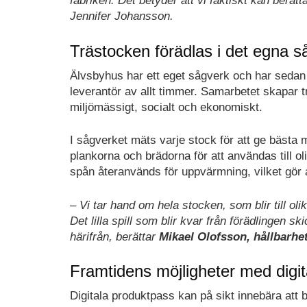
fabriken. Det betyder att vi faktiskt kan berät
Jennifer Johansson.
Trästocken förädlas i det egna s
Älvsbyhus har ett eget sågverk och har sedan
leverantör av allt timmer. Samarbetet skapar t
miljömässigt, socialt och ekonomiskt.
I sågverket mäts varje stock för att ge bästa 
plankorna och brädorna för att användas till ol
spån återanvänds för uppvärmning, vilket gör att
– Vi tar hand om hela stocken, som blir till oli
Det lilla spill som blir kvar från förädlingen sk
härifrån, berättar
Mikael Olofsson, hållbarhe
Framtidens möjligheter med digi
Digitala produktpass kan på sikt innebära att 