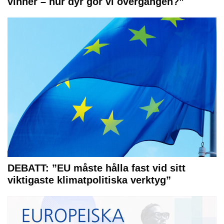
vinner – hur dyr gör vi övergången?”
DEBATT: ”EU måste hålla fast vid sitt
viktigaste klimatpolitiska verktyg”