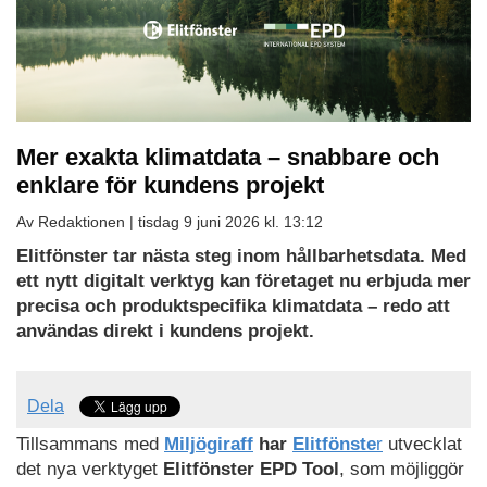
Mer exakta klimatdata – snabbare och
enklare för kundens projekt
Av Redaktionen |
tisdag 9 juni 2026 kl. 13:12
Elitfönster tar nästa steg inom hållbarhetsdata. Med
ett nytt digitalt verktyg kan företaget nu erbjuda mer
precisa och produktspecifika klimatdata – redo att
användas direkt i kundens projekt.
Dela
Tillsammans med
Miljögiraff
har
Elitfönste
r
utvecklat
det nya verktyget
Elitfönster EPD Tool
, som möjliggör