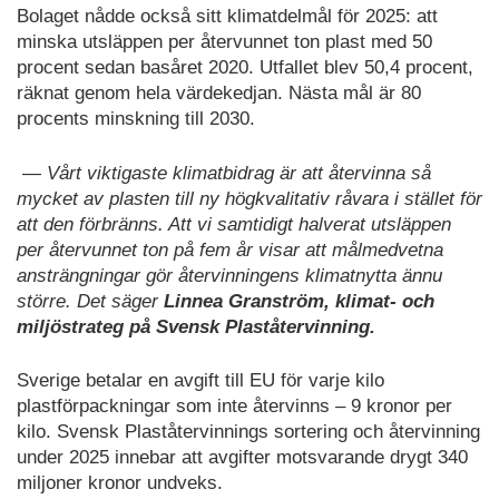
Bolaget nådde också sitt klimatdelmål för 2025: att
minska utsläppen per återvunnet ton plast med 50
procent sedan basåret 2020. Utfallet blev 50,4 procent,
räknat genom hela värdekedjan. Nästa mål är 80
procents minskning till 2030.
— Vårt viktigaste klimatbidrag är att återvinna så
mycket av plasten till ny högkvalitativ råvara i stället för
att den förbränns. Att vi samtidigt halverat utsläppen
per återvunnet ton på fem år visar att målmedvetna
ansträngningar gör återvinningens klimatnytta ännu
större. Det säger
Linnea Granström, klimat- och
miljöstrateg på Svensk Plaståtervinning.
Sverige betalar en avgift till EU för varje kilo
plastförpackningar som inte återvinns – 9 kronor per
kilo. Svensk Plaståtervinnings sortering och återvinning
under 2025 innebar att avgifter motsvarande drygt 340
miljoner kronor undveks.