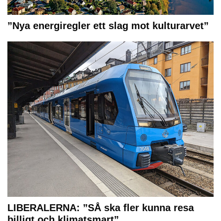
”Nya energiregler ett slag mot kulturarvet”
LIBERALERNA: ”SÅ ska fler kunna resa
billigt och klimatsmart”