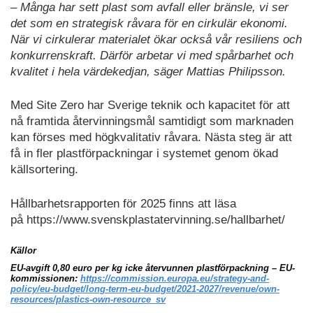
– Många har sett plast som avfall eller bränsle, vi ser
det som en strategisk råvara för en cirkulär ekonomi.
När vi cirkulerar materialet ökar också vår resiliens och
konkurrenskraft. Därför arbetar vi med spårbarhet och
kvalitet i hela värdekedjan, säger Mattias Philipsson.
Med Site Zero har Sverige teknik och kapacitet för att
nå framtida återvinningsmål samtidigt som marknaden
kan förses med högkvalitativ råvara. Nästa steg är att
få in fler plastförpackningar i systemet genom ökad
källsortering.
Hållbarhetsrapporten för 2025 finns att läsa
på https://www.svenskplastatervinning.se/hallbarhet/
Källor
EU-avgift 0,80 euro per kg icke återvunnen plastförpackning – EU-
kommissionen:
https://commission.europa.eu/strategy-and-
policy/eu-budget/long-term-eu-budget/2021-2027/revenue/own-
resources/plastics-own-resource_sv