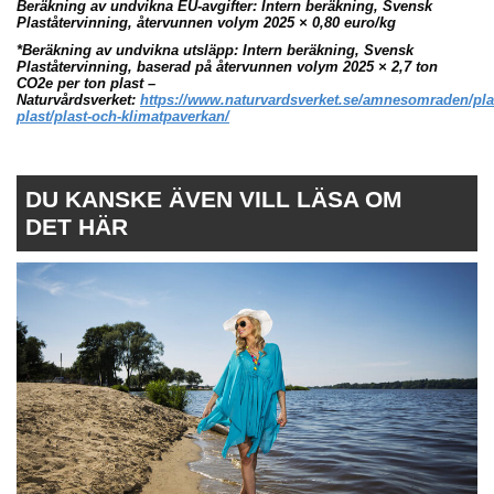
Beräkning av undvikna EU-avgifter: Intern beräkning, Svensk
Plaståtervinning, återvunnen volym 2025 × 0,80 euro/kg
*Beräkning av undvikna utsläpp: Intern beräkning, Svensk
Plaståtervinning, baserad på återvunnen volym 2025 × 2,7 ton
CO2e per ton plast –
Naturvårdsverket:
https://www.naturvardsverket.se/amnesomraden/pla
plast/plast-och-klimatpaverkan/
DU KANSKE ÄVEN VILL LÄSA OM
DET HÄR