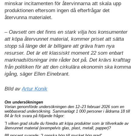
minskar incitamenten för återvinnarna att skala upp
produktionen eftersom ingen då efterfrågar det
återvunna materialet.
– Oavsett om det finns en stark vilja hos konsumenter
att köpa återvunnet material, kommer priset att sätta
stopp så länge det är billigare att gräva fram nya
resurser. Det är ett klassiskt moment 22 som enbart
marknadslösningar inte råder bot på. Det krävs krafttag
från politiken för att den cirkulära ekonomin ska komma
igång, säger Ellen Einebrant.
BIld av
Artur Konik
Om undersökningen
Verian genomförde undersökningen den 12–23 februari 2026 som en
webbaserad undersökning. Sammanlagt 1 000 personer i åldrarna 18 till
84 år fick svara på följande frågor:
”I vilken grad skulle du föredra att köpa produkter som är tillverkade av
återvunnet material (exempelvis glas, plast, metall, papper)?
88 procent svarade: ”I ganska hög till mycket hög grad”