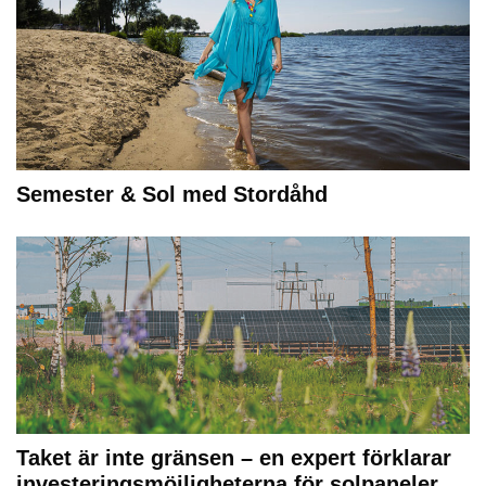
Semester & Sol med Stordåhd
Taket är inte gränsen – en expert förklarar
investeringsmöjligheterna för solpaneler