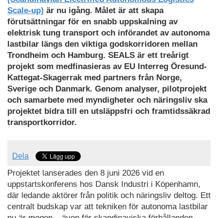
Scale-up)
är nu igång. Målet är att skapa
förutsättningar för en snabb uppskalning av
elektrisk tung transport och införandet av autonoma
lastbilar längs den viktiga godskorridoren mellan
Trondheim och Hamburg. SEALS är ett treårigt
projekt som medfinasieras av EU Interreg Öresund-
Kattegat-Skagerrak med partners från Norge,
Sverige och Danmark. Genom analyser, pilotprojekt
och samarbete med myndigheter och näringsliv ska
projektet bidra till en utsläppsfri och framtidssäkrad
transportkorridor.
Dela
Projektet lanserades den 8 juni 2026 vid en
uppstartskonferens hos Dansk Industri i Köpenhamn,
där ledande aktörer från politik och näringsliv deltog. Ett
centralt budskap var att tekniken för autonoma lastbilar
nu är mogen – även för skandinaviska förhållanden.