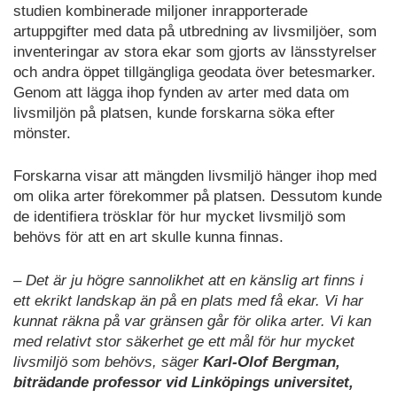
studien kombinerade miljoner inrapporterade
artuppgifter med data på utbredning av livsmiljöer, som
inventeringar av stora ekar som gjorts av länsstyrelser
och andra öppet tillgängliga geodata över betesmarker.
Genom att lägga ihop fynden av arter med data om
livsmiljön på platsen, kunde forskarna söka efter
mönster.
Forskarna visar att mängden livsmiljö hänger ihop med
om olika arter förekommer på platsen. Dessutom kunde
de identifiera trösklar för hur mycket livsmiljö som
behövs för att en art skulle kunna finnas.
– Det är ju högre sannolikhet att en känslig art finns i
ett ekrikt landskap än på en plats med få ekar. Vi har
kunnat räkna på var gränsen går för olika arter. Vi kan
med relativt stor säkerhet ge ett mål för hur mycket
livsmiljö som behövs, säger
Karl-Olof Bergman,
biträdande professor vid Linköpings universitet,