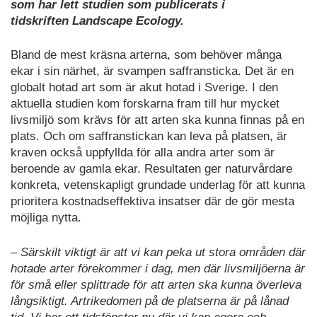
som har lett studien som publicerats i
tidskriften Landscape Ecology.
Bland de mest kräsna arterna, som behöver många
ekar i sin närhet, är svampen saffransticka. Det är en
globalt hotad art som är akut hotad i Sverige. I den
aktuella studien kom forskarna fram till hur mycket
livsmiljö som krävs för att arten ska kunna finnas på en
plats. Och om saffranstickan kan leva på platsen, är
kraven också uppfyllda för alla andra arter som är
beroende av gamla ekar. Resultaten ger naturvårdare
konkreta, vetenskapligt grundade underlag för att kunna
prioritera kostnadseffektiva insatser där de gör mesta
möjliga nytta.
– Särskilt viktigt är att vi kan peka ut stora områden där
hotade arter förekommer i dag, men där livsmiljöerna är
för små eller splittrade för att arten ska kunna överleva
långsiktigt. Artrikedomen på de platserna är på lånad