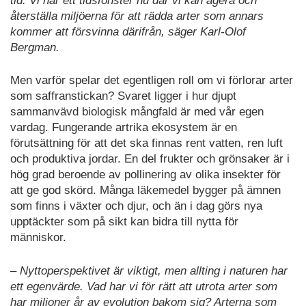
tid. Vi har ett tidsfönster nu där vi kan agera och
återställa miljöerna för att rädda arter som annars
kommer att försvinna därifrån, säger Karl-Olof
Bergman.
Men varför spelar det egentligen roll om vi förlorar arter
som saffranstickan? Svaret ligger i hur djupt
sammanvävd biologisk mångfald är med vår egen
vardag. Fungerande artrika ekosystem är en
förutsättning för att det ska finnas rent vatten, ren luft
och produktiva jordar. En del frukter och grönsaker är i
hög grad beroende av pollinering av olika insekter för
att ge god skörd. Många läkemedel bygger på ämnen
som finns i växter och djur, och än i dag görs nya
upptäckter som på sikt kan bidra till nytta för
människor.
– Nyttoperspektivet är viktigt, men allting i naturen har
ett egenvärde. Vad har vi för rätt att utrota arter som
har miljoner år av evolution bakom sig? Arterna som