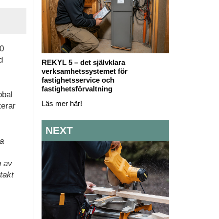
00
d
REKYL 5 – det självklara
verksamhetssystemet för
fastighetsservice och
fastighetsförvaltning
obal
Läs mer här!
terar
NEXT
ra
n av
takt