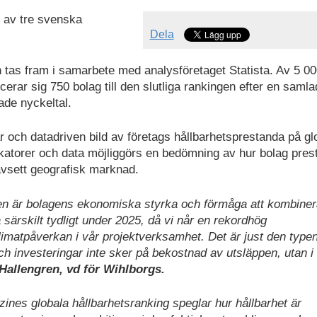
t av tre svenska
Dela
 tas fram i samarbete med analysföretaget Statista. Av 5 0
erar sig 750 bolag till den slutliga rankingen efter en samla
ade nyckeltal.
r och datadriven bild av företags hållbarhetsprestanda på gl
katorer och data möjliggörs en bedömning av hur bolag pres
oavsett geografisk marknad.
ngen är bolagens ekonomiska styrka och förmåga att kombine
 särskilt tydligt under 2025, då vi når en rekordhög
imatpåverkan i vår projektverksamhet. Det är just den type
 och investeringar inte sker på bekostnad av utsläppen, utan i 
Hallengren, vd för Wihlborgs.
es globala hållbarhetsranking speglar hur hållbarhet är