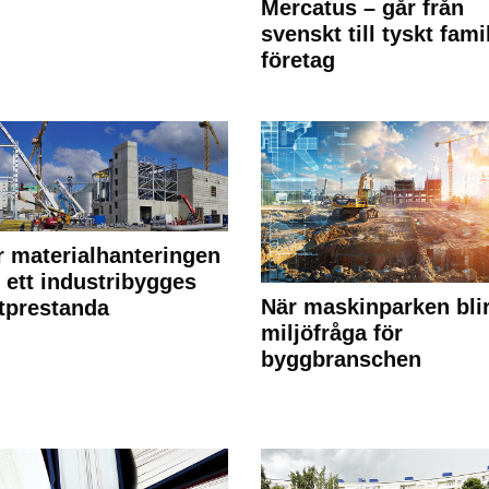
Mercatus – går från
svenskt till tyskt fami
företag
r materialhanteringen
 ett industribygges
När maskinparken bli
tprestanda
miljöfråga för
byggbranschen