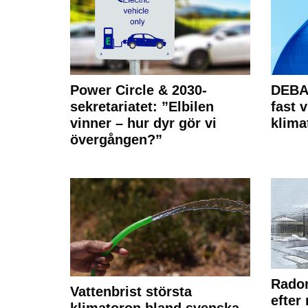
Power Circle & 2030-
DEBAT
sekretariatet: ”Elbilen
fast v
vinner – hur dyr gör vi
klima
övergången?”
Radon
Vattenbrist största
efter