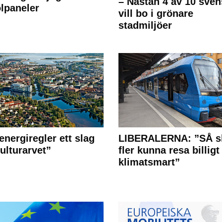
– Nästan 4 av 10 sven
olpaneler
vill bo i grönare
stadmiljöer
energiregler ett slag
LIBERALERNA: ”SÅ s
ulturarvet”
fler kunna resa billigt
klimatsmart”