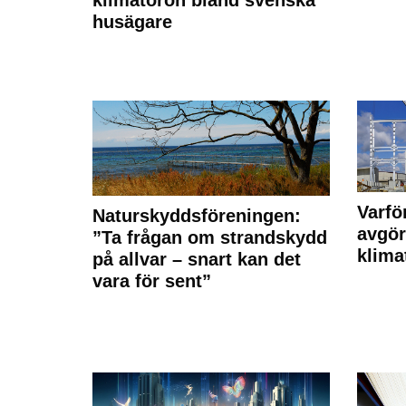
klimatoron bland svenska
husägare
Varfö
Naturskyddsföreningen:
avgör
”Ta frågan om strandskydd
klima
på allvar – snart kan det
vara för sent”