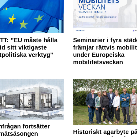
T: ”EU måste hålla
Seminarier i fyra städ
id sitt viktigaste
främjar rättvis mobilit
tpolitiska verktyg”
under Europeiska
mobilitetsveckan
frågan fortsätter
Historiskt ägarbyte p
 mätsäsongen