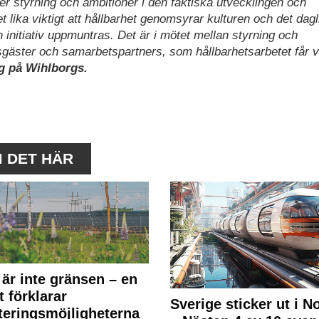
ter styrning och ambitioner i den faktiska utvecklingen och
et lika viktigt att hållbarhet genomsyrar kulturen och det dagl
initiativ uppmuntras. Det är i mötet mellan styrning och
ster och samarbetspartners, som hållbarhetsarbetet får ve
g på Wihlborgs.
M DET HÄR
 är inte gränsen – en
t förklarar
Sverige sticker ut i N
teringsmöjligheterna