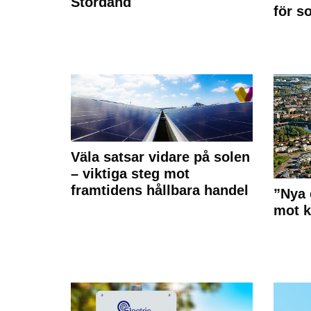
Stordåhd
för s
Väla satsar vidare på solen
– viktiga steg mot
framtidens hållbara handel
”Nya 
mot k