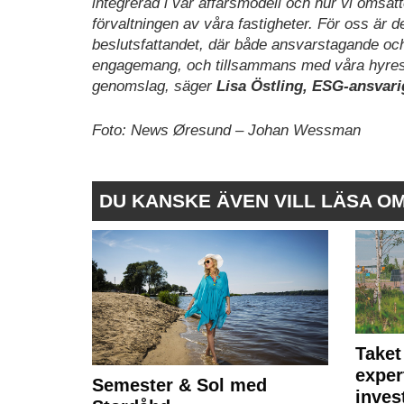
integrerad i vår affärsmodell och hur vi omsät
förvaltningen av våra fastigheter. För oss är d
beslutsfattandet, där både ansvarstagande och 
engagemang, och tillsammans med våra hyresgä
genomslag,
säger
Lisa Östling, ESG-ansvari
Foto: News Øresund – Johan Wessman
DU KANSKE ÄVEN VILL LÄSA O
Taket
exper
Semester & Sol med
inves