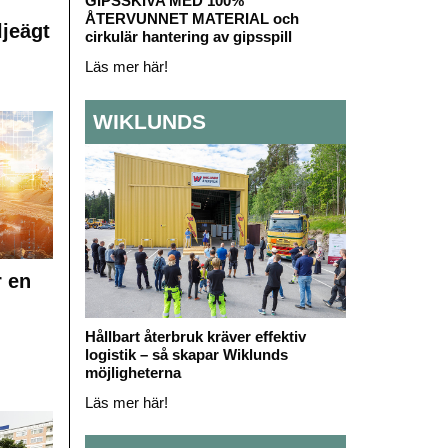
GIPSSKIVA MED 100%
ÅTERVUNNET MATERIAL och
ljeägt
cirkulär hantering av gipsspill
Läs mer här!
WIKLUNDS
r en
Hållbart återbruk kräver effektiv
logistik – så skapar Wiklunds
möjligheterna
Läs mer här!