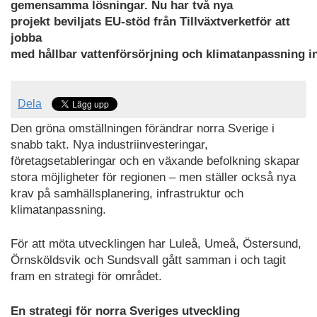
gemensamma
lösningar
.
Nu
har två
nya
projekt
beviljats
EU-
stöd
från
Tillväxtverket
f
ör
att
jobba
med
hållbar
vatte
nförsörjning
och
klimatanpassning
i
Dela
Den gröna omställningen förändrar norra Sverige i
snabb takt. Nya industriinvesteringar,
företagsetableringar och en växande befolkning skapar
stora möjligheter för regionen – men ställer också nya
krav på samhällsplanering, infrastruktur och
klimatanpassning.
För att möta utvecklingen har Luleå, Umeå, Östersund,
Örnsköldsvik och Sundsvall gått samman i och tagit
fram en strategi för området.
En strategi för norra Sveriges utveckling