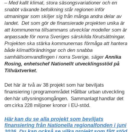
– Med kallt klimat, stora säsongsvariationer och en
snabbt växande befolkning står regionen inför
utmaningar som skiljer sig från många andra delar av
landet. Det som gör de finansierade projekten unika är
att kommunerna tillsammans utvecklar modeller som är
anpassade för norra Sveriges särskilda förutsättningar.
Projekten ska stärka kommunernas förmåga att hantera
både klimatförändringar och den snabba
samhällsomvandlingen i norra Sverige, säger
Annika
Rosing, enhetschef Nationellt utvecklingsstöd på
Tillväxtverket.
Det här är två av 38 projekt som har beviljats
finansiering i programområdet Hållbar urban utveckling
den här utlysningsomgången. Sammanlagt handlar det
om cirka 228 miljoner kronor i EU-stöd.
Här kan du se alla projekt som beviljats
finansiering från Nationella regionalfonden i juni
2026. Du kan också se vilka projekt som fått stöd