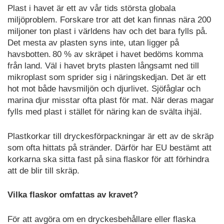
Plast i havet är ett av vår tids största globala
miljöproblem. Forskare tror att det kan finnas nära 200
miljoner ton plast i världens hav och det bara fylls på.
Det mesta av plasten syns inte, utan ligger på
havsbotten. 80 % av skräpet i havet bedöms komma
från land. Väl i havet bryts plasten långsamt ned till
mikroplast som sprider sig i näringskedjan. Det är ett
hot mot både havsmiljön och djurlivet. Sjöfåglar och
marina djur misstar ofta plast för mat. När deras magar
fylls med plast i stället för näring kan de svälta ihjäl.
Plastkorkar till dryckesförpackningar är ett av de skräp
som ofta hittats på stränder. Därför har EU bestämt att
korkarna ska sitta fast på sina flaskor för att förhindra
att de blir till skräp.
Vilka flaskor omfattas av kravet?
För att avgöra om en dryckesbehållare eller flaska