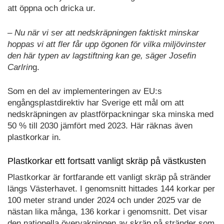
att öppna och dricka ur.
– Nu när vi ser att nedskräpningen faktiskt minskar
hoppas vi att fler får upp ögonen för vilka miljövinster
den här typen av lagstiftning kan ge, säger Josefin
Carlrin
g.
Som en del av implementeringen av EU:s
engångsplastdirektiv har Sverige ett mål om att
nedskräpningen av plastförpackningar ska minska med
50 % till 2030 jämfört med 2023. Här räknas även
plastkorkar in.
Plastkorkar ett fortsatt vanligt skräp på västkusten
Plastkorkar är fortfarande ett vanligt skräp på stränder
längs Västerhavet. I genomsnitt hittades 144 korkar per
100 meter strand under 2024 och under 2025 var de
nästan lika många, 136 korkar i genomsnitt. Det visar
den nationella övervakningen av skräp på stränder som