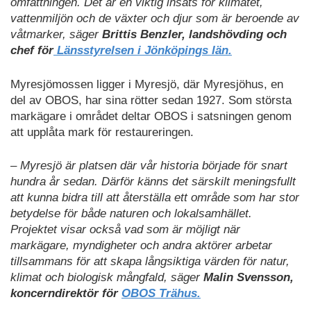
omfattningen. Det är en viktig insats för klimatet,
vattenmiljön och de växter och djur som är beroende av
våtmarker, säger
Brittis Benzler, landshövding och
chef för
Länsstyrelsen i Jönköpings län.
Myresjömossen ligger i Myresjö, där Myresjöhus, en
del av OBOS, har sina rötter sedan 1927. Som största
markägare i området deltar OBOS i satsningen genom
att upplåta mark för restaureringen.
– Myresjö är platsen där vår historia började för snart
hundra år sedan. Därför känns det särskilt meningsfullt
att kunna bidra till att återställa ett område som har stor
betydelse för både naturen och lokalsamhället.
Projektet visar också vad som är möjligt när
markägare, myndigheter och andra aktörer arbetar
tillsammans för att skapa långsiktiga värden för natur,
klimat och biologisk mångfald, säger
Malin Svensson,
koncerndirektör för
OBOS Trähus.