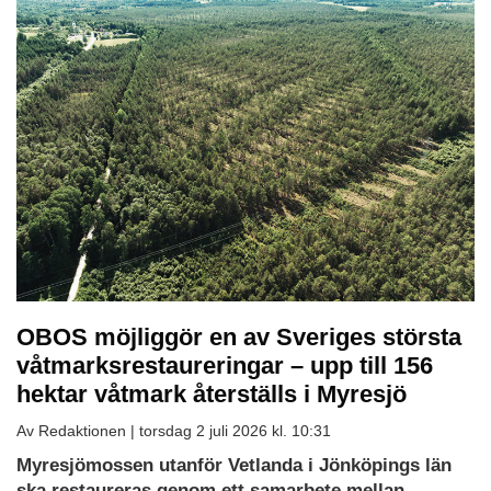
OBOS möjliggör en av Sveriges största
våtmarksrestaureringar – upp till 156
hektar våtmark återställs i Myresjö
Av Redaktionen |
torsdag 2 juli 2026 kl. 10:31
Myresjömossen utanför Vetlanda i Jönköpings län
ska restaureras genom ett samarbete mellan