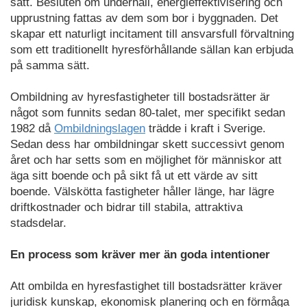
sätt. Besluten om underhåll, energieffektivisering och
upprustning fattas av dem som bor i byggnaden. Det
skapar ett naturligt incitament till ansvarsfull förvaltning
som ett traditionellt hyresförhållande sällan kan erbjuda
på samma sätt.
Ombildning av hyresfastigheter till bostadsrätter är
något som funnits sedan 80-talet, mer
specifikt sedan
1982 då
Ombildningslagen
trädde i kraft i Sverige.
Sedan dess har ombildningar skett successivt genom
året och har setts som en möjlighet för människor att
äga sitt boende och på sikt få ut ett värde av sitt
boende. Välskötta fastigheter håller länge, har lägre
driftkostnader och bidrar till stabila, attraktiva
stadsdelar.
En process som kräver mer än goda intentioner
Att ombilda en hyresfastighet till bostadsrätter kräver
juridisk kunskap, ekonomisk planering och en förmåga