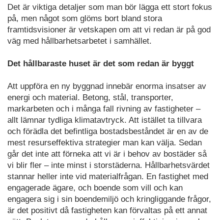
Det är viktiga detaljer som man bör lägga ett stort fokus
på, men något som glöms bort bland stora
framtidsvisioner är vetskapen om att vi redan är på god
väg med hållbarhetsarbetet i samhället.
Det hållbaraste huset är det som redan är byggt
Att uppföra en ny byggnad innebär enorma insatser av
energi och material. Betong, stål, transporter,
markarbeten och i många fall rivning av fastigheter –
allt lämnar tydliga klimatavtryck. Att istället ta tillvara
och förädla det befintliga bostadsbeståndet är en av de
mest resurseffektiva strategier man kan välja. Sedan
går det inte att förneka att vi är i behov av bostäder så
vi blir fler – inte minst i storstäderna. Hållbarhetsvärdet
stannar heller inte vid materialfrågan. En fastighet med
engagerade ägare, och boende som vill och kan
engagera sig i sin boendemiljö och kringliggande frågor,
är det positivt då fastigheten kan förvaltas på ett annat