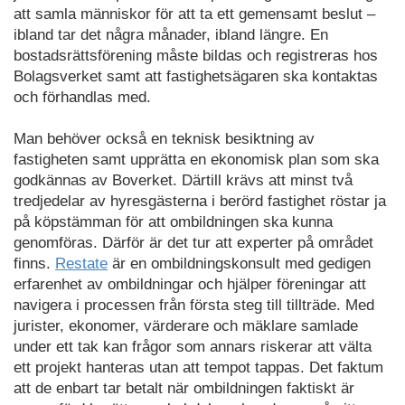
att samla människor för att ta ett gemensamt beslut –
ibland tar det några månader, ibland längre. En
bostadsrättsförening måste bildas och registreras hos
Bolagsverket samt att fastighetsägaren ska kontaktas
och förhandlas med.
Man behöver också en teknisk besiktning av
fastigheten samt upprätta en ekonomisk plan som ska
godkännas av Boverket. Därtill krävs att minst två
tredjedelar av hyresgästerna i berörd fastighet röstar ja
på köpstämman för att ombildningen ska kunna
genomföras. Därför är det tur att experter på området
finns.
Restate
är en ombildningskonsult med gedigen
erfarenhet av ombildningar och hjälper föreningar att
navigera i processen från första steg till tillträde. Med
jurister, ekonomer, värderare och mäklare samlade
under ett tak kan frågor som annars riskerar att välta
ett projekt hanteras utan att tempot tappas. Det faktum
att de enbart tar betalt när ombildningen faktiskt är