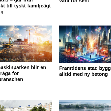
vara för sent”
kt till tyskt familjeägt
ag
askinparken blir en
Framtidens stad bygg
fråga för
alltid med ny betong
branschen