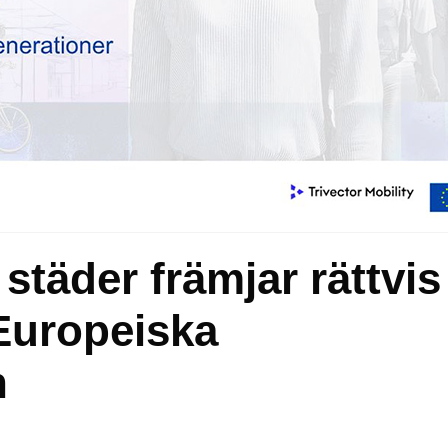
 städer främjar rättvis
 Europeiska
n