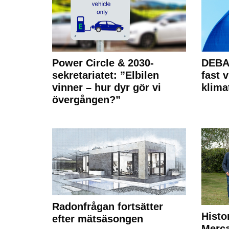
Power Circle & 2030-
DEBAT
sekretariatet: ”Elbilen
fast v
vinner – hur dyr gör vi
klima
övergången?”
Radonfrågan fortsätter
Histo
efter mätsäsongen
Merca