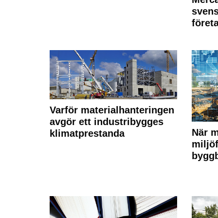
svens
föret
Varför materialhanteringen
avgör ett industribygges
När m
klimatprestanda
miljö
bygg