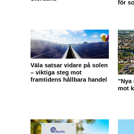
för s
Väla satsar vidare på solen
– viktiga steg mot
framtidens hållbara handel
”Nya 
mot k