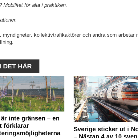
Mobilitet för alla i praktiken.
ationer.
r, myndigheter, kollektivtrafikaktörer och andra som arbetar
lning.
M DET HÄR
 är inte gränsen – en
t förklarar
Sverige sticker ut i N
teringsmöjligheterna
– Nästan 4 av 10 sven