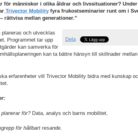
 för människor i olika åldrar och livssituationer? Under
ar
Trivector Mobility
fyra frukostseminarier runt om i Sv
– rättvisa mellan generationer.”
 planeras och utvecklas
Dela
vet. Programmet tar upp
åtgärder kan samverka för
mhällsplaneringen kan ta bättre hänsyn till skillnader mellan
ka erfarenheter vill Trivector Mobility bidra med kunskap o
tet.
er:
 planerar för?
Data, analys och barns mobilitet.
repp för hållbart resande.