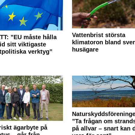
Vattenbrist största
T: ”EU måste hålla
klimatoron bland sve
id sitt viktigaste
husägare
tpolitiska verktyg”
Naturskyddsförening
”Ta frågan om strand
riskt ägarbyte på
på allvar – snart kan 
tus – går från