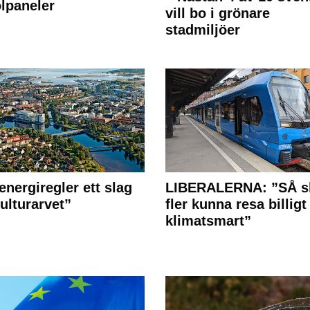
olpaneler
vill bo i grönare
stadmiljöer
energiregler ett slag
LIBERALERNA: ”SÅ s
ulturarvet”
fler kunna resa billigt
klimatsmart”