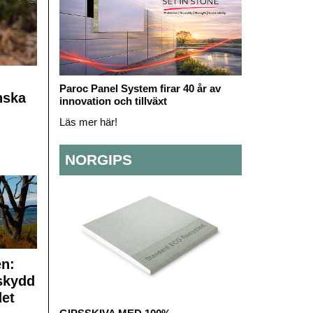
Paroc Panel System firar 40 år av
nska
innovation och tillväxt
Läs mer här!
NORGIPS
en:
skydd
det