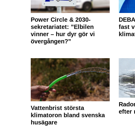
Power Circle & 2030-
DEBAT
sekretariatet: ”Elbilen
fast v
vinner – hur dyr gör vi
klima
övergången?”
Radon
Vattenbrist största
efter
klimatoron bland svenska
husägare