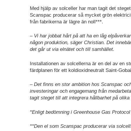
Med hjälp av solceller har man tagit det steget
Scanspac producerar så mycket grön elektricite
från fabrikerna är lägre än noll***.
– Vi har jobbat hårt på att ha en låg elpåverka
någon produktion, säger Christian. Det innebär 
det går ut via elnätet och till samhället.
Installationen av solcellerna är en del av en 
färdplanen för ett koldioxidneutralt Saint-Go
– Det finns en stor ambition hos Scanspac och 
investeringar och engagemang från medarbetarn
tagit steget till att integrera hållbarhet på olika
*Enligt bedömning i Greenhouse Gas Protocol
**Den el som Scanspac producerar via solcells