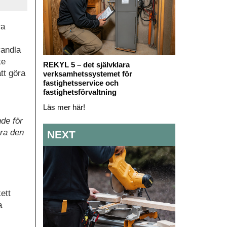
ra
vandla
te
REKYL 5 – det självklara
tt göra
verksamhetssystemet för
fastighetsservice och
fastighetsförvaltning
Läs mer här!
de för
öra den
NEXT
ett
a