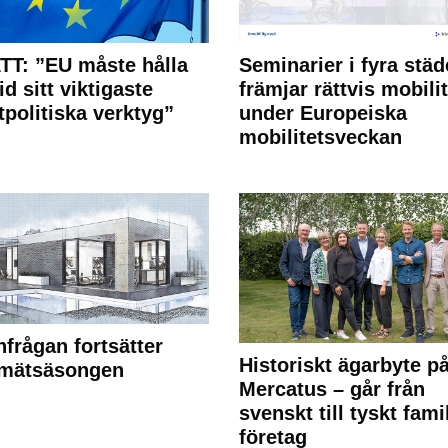
T: ”EU måste hålla
Seminarier i fyra städ
id sitt viktigaste
främjar rättvis mobilit
tpolitiska verktyg”
under Europeiska
mobilitetsveckan
frågan fortsätter
Historiskt ägarbyte p
 mätsäsongen
Mercatus – går från
svenskt till tyskt fami
företag