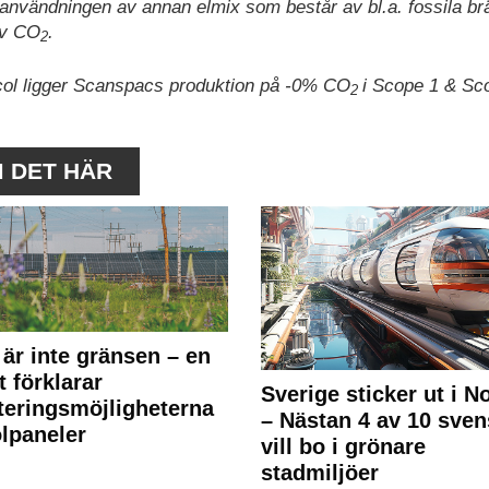
användningen av annan elmix som består av bl.a. fossila br
av CO
.
2
col ligger Scanspacs produktion på -0% CO
i Scope 1 & Sc
2
M DET HÄR
 är inte gränsen – en
t förklarar
Sverige sticker ut i N
teringsmöjligheterna
– Nästan 4 av 10 sven
olpaneler
vill bo i grönare
stadmiljöer