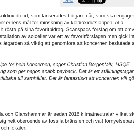
Dela
koldioxidfond, som lanserades tidigare i år, som ska engage
oncernens mål för minskning av koldioxidutsläppen. Alla
ch rösta på sina favoritbidrag. Scanspacs förslag om att om
nstallation av solceller var ett av favoritförslagen men gick in
s åtgärden så viktig att genomföra att koncernen beslutade a
stolpe för hela koncernen, säger Christian Borgenfalk, HSQE
ing som ger någon snabb payback. Det är ett ställningstagan
 tillbaka till samhället. Det är fantastiskt att koncernen vill g
a och Glanshammar är sedan 2018 klimatneutrala* vilket sk
ig helt oberoende av fossila bränslen och valt förnyelsebar
 och lokaler.