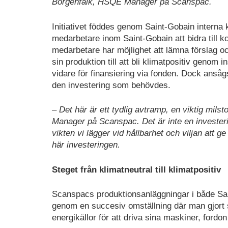
Borgenfalk, HSQE Manager på Scanspac.
Initiativet föddes genom Saint-Gobain interna 
medarbetare inom Saint-Gobain att bidra till k
medarbetare har möjlighet att lämna förslag o
sin produktion till att bli klimatpositiv genom i
vidare för finansiering via fonden. Dock ansåg
den investering som behövdes.
– Det här är ett tydlig avtramp, en viktig mil
Manager på Scanspac. Det är inte en invester
vikten vi lägger vid hållbarhet och viljan att ge
här investeringen.
Steget från klimatneutral till klimatpositiv
Scanspacs produktionsanläggningar i både Sal
genom en succesiv omställning där man gjort s
energikällor för att driva sina maskiner, fordon