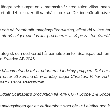
 längre och skapat en klimatpositiv** produktion vilket inneb
t att det blir över till samhället också. Det innebär att påv
n och då framförallt tomgångsförbrukning, alltså då vi inte ha
att på helger och kvällar producerar vi så pass stort överflö
strategisk och dedikerad hållbarhetsplan för Scanspac och en
bain Sweden AB 2045.
hållbarhetsarbetet är prioriterat i ledningsgruppen. Det har 
a för att komma dit vi är idag, säger Christian. Vi har verk
 sätt i själva affärsnyttan.
 ligger Scanspacs produktion på -0% CO
i Scope 1 & Scope
2
anläggningen ger ett el-överskott som går ut i elnätet och 