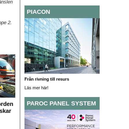
änslen
PIACON
ope 2.
Från rivning till resurs
Läs mer här!
PAROC PANEL SYSTEM
orden
skar