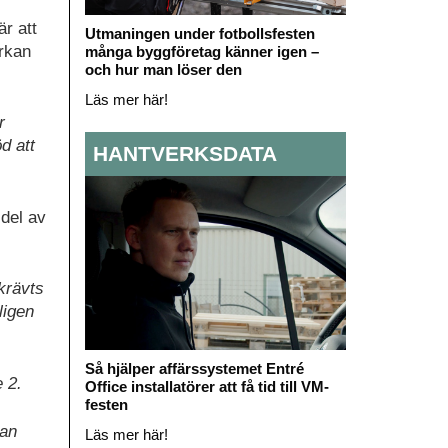
är att
Utmaningen under fotbollsfesten
erkan
många byggföretag känner igen –
och hur man löser den
Läs mer här!
r
d att
HANTVERKSDATA
 del av
krävts
ligen
Så hjälper affärssystemet Entré
 2.
Office installatörer att få tid till VM-
festen
kan
Läs mer här!