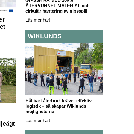
GIPSSKIVA MED 100%
ÅTERVUNNET MATERIAL och
cirkulär hantering av gipsspill
er
Läs mer här!
et
WIKLUNDS
Hållbart återbruk kräver effektiv
logistik – så skapar Wiklunds
å
möjligheterna
Läs mer här!
ljeägt