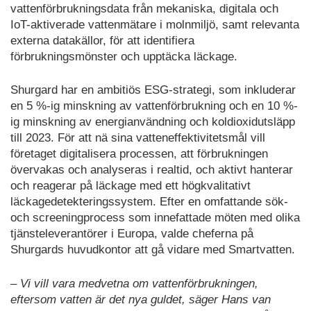
vattenförbrukningsdata från mekaniska, digitala och
IoT-aktiverade vattenmätare i molnmiljö, samt relevanta
externa datakällor, för att identifiera
förbrukningsmönster och upptäcka läckage.
Shurgard har en ambitiös ESG-strategi, som inkluderar
en 5 %-ig minskning av vattenförbrukning och en 10 %-
ig minskning av energianvändning och koldioxidutsläpp
till 2023. För att nä sina vatteneffektivitetsmål vill
företaget digitalisera processen, att förbrukningen
övervakas och analyseras i realtid, och aktivt hanterar
och reagerar på läckage med ett högkvalitativt
läckagedetekteringssystem. Efter en omfattande sök-
och screeningprocess som innefattade möten med olika
tjänsteleverantörer i Europa, valde cheferna på
Shurgards huvudkontor att gå vidare med Smartvatten.
– Vi vill vara medvetna om vattenförbrukningen,
eftersom vatten är det nya guldet, säger Hans van