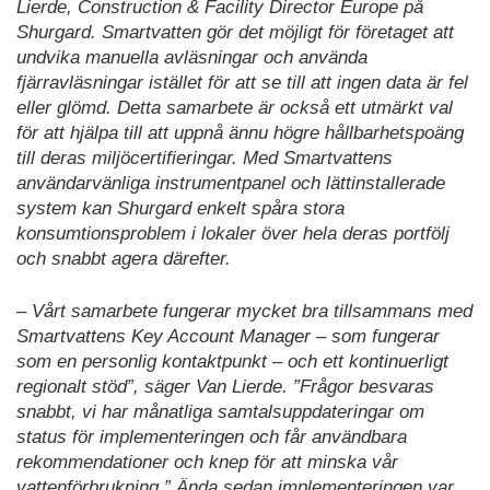
Lierde, Construction & Facility Director Europe på
Shurgard. Smartvatten gör det möjligt för företaget att
undvika manuella avläsningar och använda
fjärravläsningar istället för att se till att ingen data är fel
eller glömd. Detta samarbete är också ett utmärkt val
för att hjälpa till att uppnå ännu högre hållbarhetspoäng
till deras miljöcertifieringar. Med Smartvattens
användarvänliga instrumentpanel och lättinstallerade
system kan Shurgard enkelt spåra stora
konsumtionsproblem i lokaler över hela deras portfölj
och snabbt agera därefter.
– Vårt samarbete fungerar mycket bra tillsammans med
Smartvattens Key Account Manager – som fungerar
som en personlig kontaktpunkt – och ett kontinuerligt
regionalt stöd”, säger Van Lierde. ”Frågor besvaras
snabbt, vi har månatliga samtalsuppdateringar om
status för implementeringen och får användbara
rekommendationer och knep för att minska vår
vattenförbrukning.” Ända sedan implementeringen var