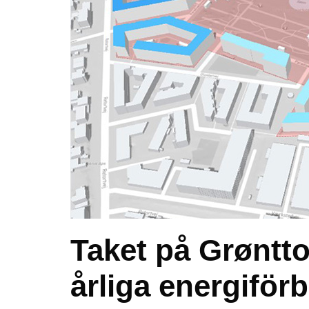
Taket på Grøntto
årliga energiför