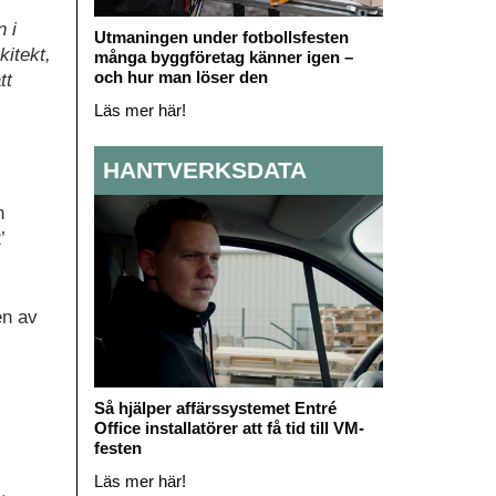
 i
Utmaningen under fotbollsfesten
itekt,
många byggföretag känner igen –
och hur man löser den
tt
Läs mer här!
HANTVERKSDATA
n
’
en av
Så hjälper affärssystemet Entré
Office installatörer att få tid till VM-
festen
Läs mer här!