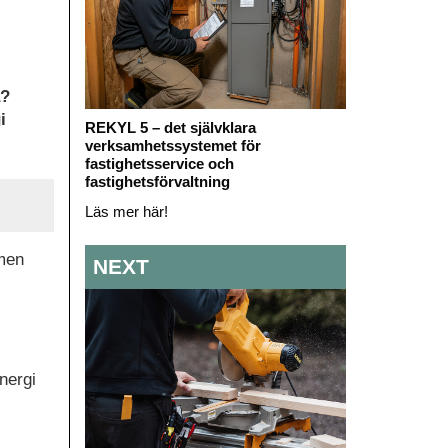
a?
i
REKYL 5 – det självklara
verksamhetssystemet för
fastighetsservice och
fastighetsförvaltning
Läs mer här!
 men
NEXT
nergi