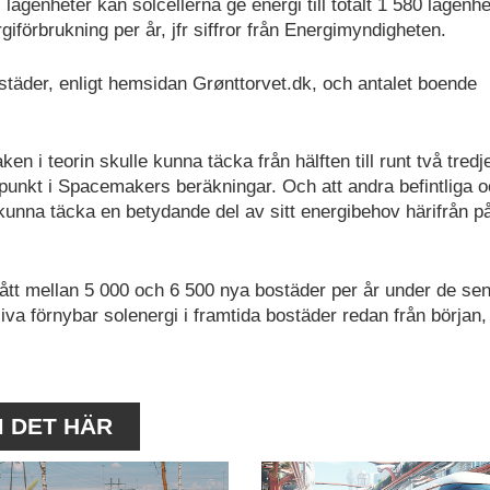
 lägenheter kan solcellerna ge energi till totalt 1 580 lägenhe
giförbrukning per år, jfr siffror från Energimyndigheten.
täder, enligt hemsidan Grønttorvet.dk, och antalet boende
en i teorin skulle kunna täcka från hälften till runt två tredj
unkt i Spacemakers beräkningar. Och att andra befintliga 
kunna täcka en betydande del av sitt energibehov härifrån p
 mellan 5 000 och 6 500 nya bostäder per år under de se
iva förnybar solenergi i framtida bostäder redan från början,
M DET HÄR