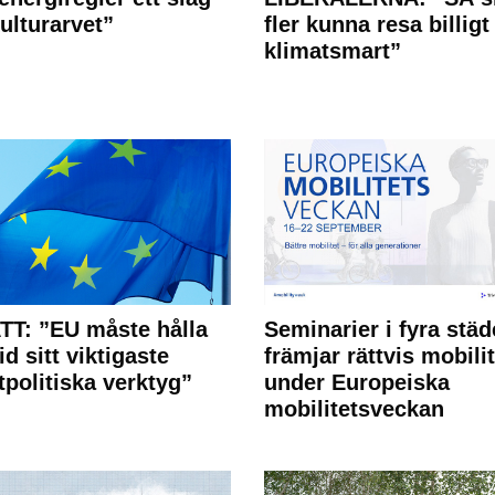
ulturarvet”
fler kunna resa billigt
klimatsmart”
T: ”EU måste hålla
Seminarier i fyra städ
id sitt viktigaste
främjar rättvis mobilit
tpolitiska verktyg”
under Europeiska
mobilitetsveckan