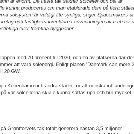
amn är enorm. De flesta tak saknar solceller och det är
e kunna produceras om man etablerade dem på flera ställen
a solsystem är väldigt lite synliga, säger Spacemakers ark
öretag och fastighetsutvecklare i användningen av tech för a
efintliga eller framtida byggnader.
släppen med 70 procent till 2030, och en av platserna där de
mer att vara solenergi. Enligt planen ’Danmark can more 2
ill 20 GW.
pp i Köpenhamn och andra städer för att minska inblandning
å var solcellerna skulle kunna sättas upp och hur mycket
på Grønttorvets tak totalt generera nästan 3,5 miljoner