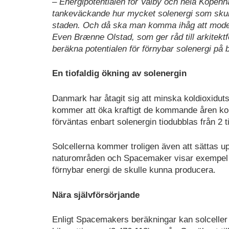
– Energipotentialen för Valby och hela Köpenh
tankeväckande hur mycket solenergi som skull
staden. Och då ska man komma ihåg att modern
Even Brænne Olstad, som ger råd till arkitektf
beräkna potentialen för förnybar solenergi på b
En tiofaldig ökning av solenergin
Danmark har åtagit sig att minska koldioxidut
kommer att öka kraftigt de kommande åren kom
förväntas enbart solenergin tiodubblas från 2 t
Solcellerna kommer troligen även att sättas u
naturområden och Spacemaker visar exempel p
förnybar energi de skulle kunna producera.
Nära självförsörjande
Enligt Spacemakers beräkningar kan solceller 