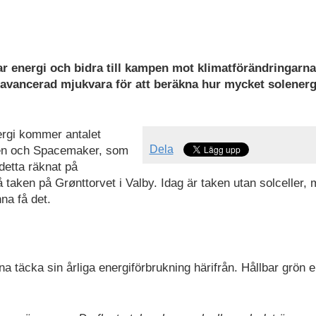
 energi och bidra till kampen mot klimatförändringarn
t avancerad mjukvara för att beräkna hur mycket solenerg
.
ergi kommer antalet
Dela
åren och Spacemaker, som
detta räknat på
å taken på Grønttorvet i Valby. Idag är taken utan solceller,
nna få det.
na täcka sin årliga energiförbrukning härifrån. Hållbar grön e