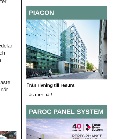
ter
PIACON
edelar
och
å
naste
Från rivning till resurs
 när
Läs mer här!
PAROC PANEL SYSTEM