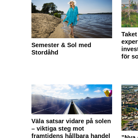
Taket
exper
Semester & Sol med
inves
Stordåhd
för s
Väla satsar vidare på solen
– viktiga steg mot
framtidens hållbara handel
”Nya 