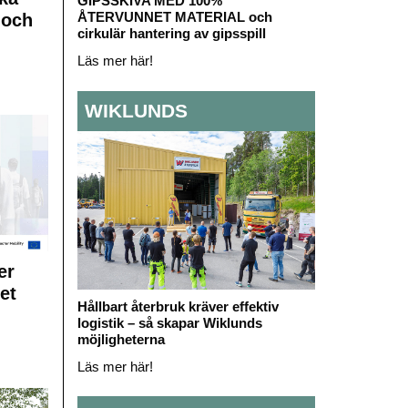
GIPSSKIVA MED 100%
ÅTERVUNNET MATERIAL och
 och
cirkulär hantering av gipsspill
Läs mer här!
WIKLUNDS
er
et
Hållbart återbruk kräver effektiv
logistik – så skapar Wiklunds
möjligheterna
Läs mer här!