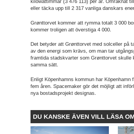
kilowattimmar (3 476 113) per år. Omräknat till
eller täcka upp till 2 317 vanliga danskars ener
Grønttorvet kommer att rymma totalt 3 000 bos
kommer troligen att överstiga 4 000.
Det betyder att Grønttorvet med solceller på tak
av den energi som krävs, om man tar utgångsp
framtida stadskvarter som Grønttorvet skulle 
samma sätt.
Enligt Köpenhamns kommun har Köpenhamn fått
fem åren. Spacemaker gör det möjligt att införl
nya bostadsprojekt designas.
DU KANSKE ÄVEN VILL LÄSA O