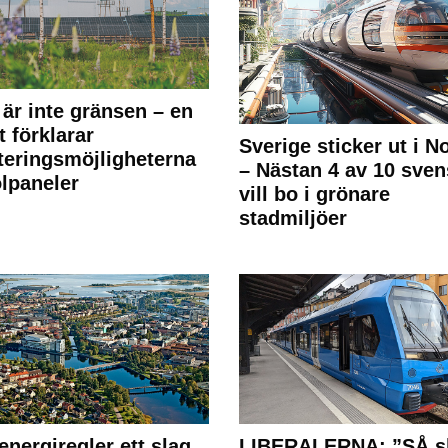
 är inte gränsen – en
t förklarar
Sverige sticker ut i N
teringsmöjligheterna
– Nästan 4 av 10 sven
olpaneler
vill bo i grönare
stadmiljöer
energiregler ett slag
LIBERALERNA: ”SÅ s