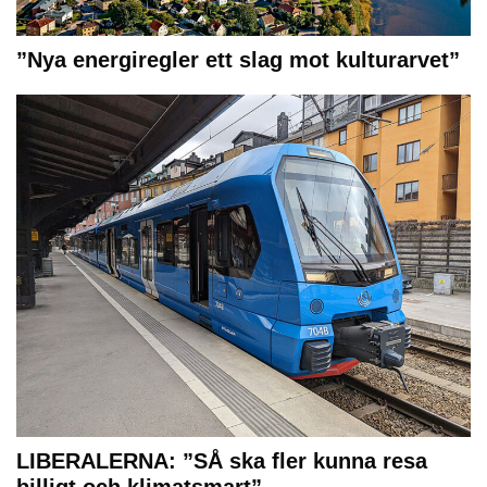
”Nya energiregler ett slag mot kulturarvet”
LIBERALERNA: ”SÅ ska fler kunna resa