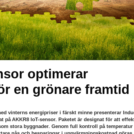
nsor optimerar
ör en grönare framtid
d vinterns energipriser i färskt minne presenterar Indu
t på AKKR8 IoT-sensor. Paketet är designat för att effek
om stora byggnader. Genom full kontroll på temperatur
lättare nås och besparingar i uppvärmningskostnad göras.