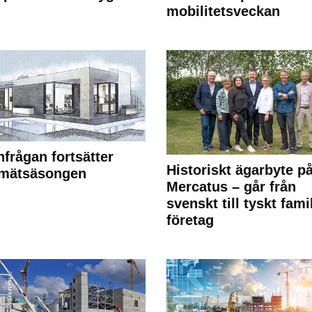
mobilitetsveckan
frågan fortsätter
Historiskt ägarbyte p
 mätsäsongen
Mercatus – går från
svenskt till tyskt fami
företag