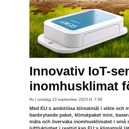
Innovativ IoT-se
inomhusklimat f
Av |
onsdag 13 september 2023 kl. 7:58
Ladda
Med EU:s ambitiösa klimatmål i sikte och me
ned
banbrytande paket, klimatpaket mini, basera
som
mäta och övervaka inomhusklimatet i små s
PDF
luftfuktighet i realtid kan EU:s klimatmål 