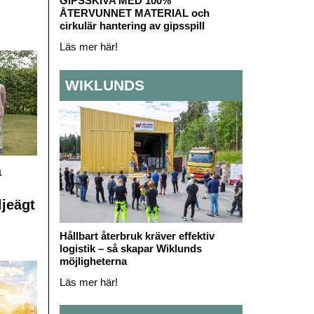
GIPSSKIVA MED 100%
ÅTERVUNNET MATERIAL och
cirkulär hantering av gipsspill
Läs mer här!
WIKLUNDS
å
ljeägt
Hållbart återbruk kräver effektiv
logistik – så skapar Wiklunds
möjligheterna
Läs mer här!