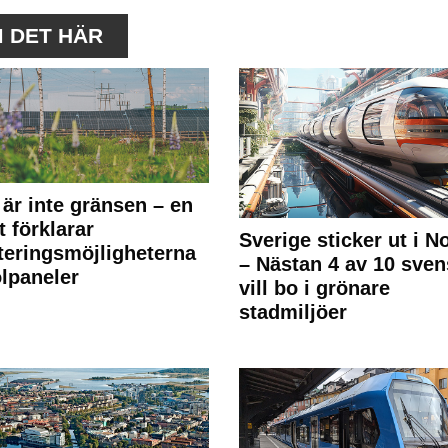
M DET HÄR
 är inte gränsen – en
t förklarar
Sverige sticker ut i N
teringsmöjligheterna
– Nästan 4 av 10 sven
olpaneler
vill bo i grönare
stadmiljöer