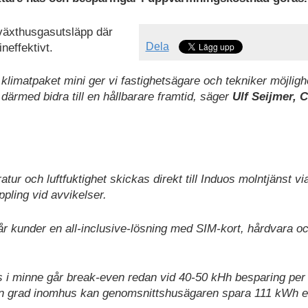
växthusgasutsläpp där
Dela
effektivt.
klimatpaket mini ger vi fastighetsägare och tekniker möjlighe
därmed bidra till en hållbarare framtid, säger
Ulf Seijmer, C
ur och luftfuktighet skickas direkt till Induos molntjänst vi
ppling vid avvikelser.
r kunder en all-inclusive-lösning med SIM-kort, hårdvara o
is i minne går break-even redan vid 40-50 kHh besparing per
 grad inomhus kan genomsnittshusägaren spara 111 kWh en