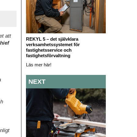
t att
REKYL 5 – det självklara
hief
verksamhetssystemet för
fastighetsservice och
fastighetsförvaltning
Läs mer här!
a
NEXT
ch
ligt