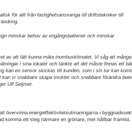
isk för allt från fastighetsansvariga till driftstekniker till
rändring.
sign minskar behov av engångsbatterier och minskar
vet av att lätt kunna mäta inomhusklimatet. Vi såg att många
mätningar i sina lokaler och tänkte att det måste finnas ett bä
ing kan en sensor skickas till kunden, som i sin tur kan ko
ätt kan vi snabbare skapa insikter och snabbare förändra bet
ger Ulf Seijmer.
l att övervinna energieffektivitetsutmaningarna i byggnadssek
d komma ett steg närmare en grönare, mer hållbar framtid.