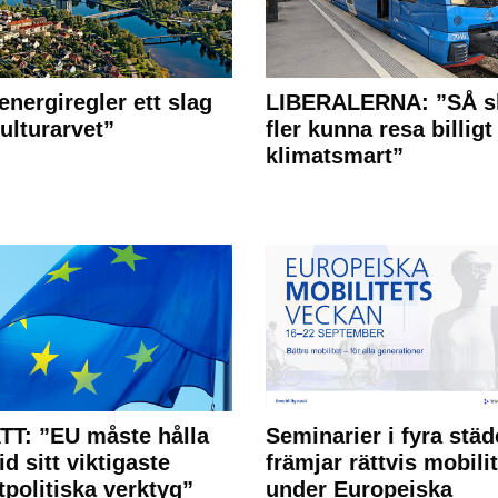
energiregler ett slag
LIBERALERNA: ”SÅ s
ulturarvet”
fler kunna resa billigt
klimatsmart”
T: ”EU måste hålla
Seminarier i fyra städ
id sitt viktigaste
främjar rättvis mobilit
tpolitiska verktyg”
under Europeiska