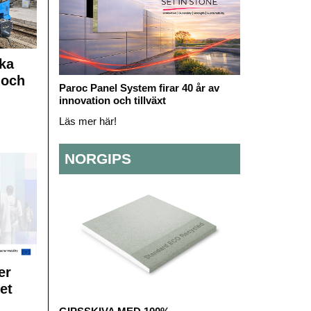
ka
 och
Paroc Panel System firar 40 år av
innovation och tillväxt
Läs mer här!
NORGIPS
er
et