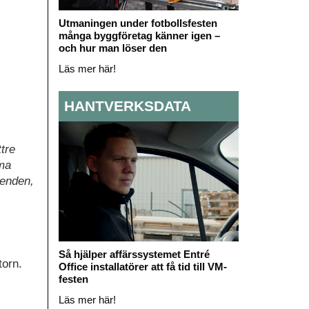
Utmaningen under fotbollsfesten
många byggföretag känner igen –
och hur man löser den
Läs mer här!
HANTVERKSDATA
ttre
mma
eenden,
Så hjälper affärssystemet Entré
torn.
Office installatörer att få tid till VM-
festen
Läs mer här!