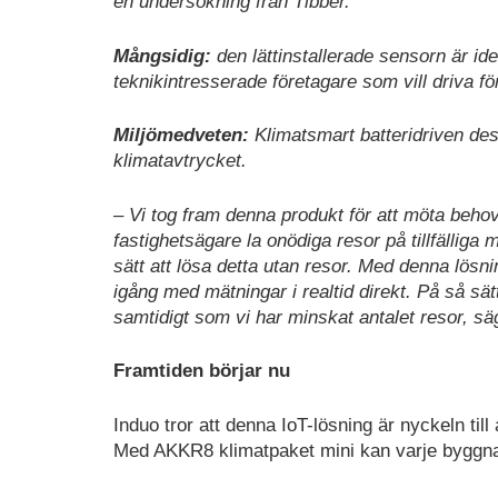
en undersökning från Tibber.
Mångsidig:
den lättinstallerade sensorn är ideal
teknikintresserade företagare som vill driva fö
Miljömedveten:
Klimatsmart batteridriven de
klimatavtrycket.
– Vi tog fram denna produkt för att möta beho
fastighetsägare la onödiga resor på tillfälliga 
sätt att lösa detta utan resor. Med denna lösn
igång med mätningar i realtid direkt. På så s
samtidigt som vi har minskat antalet resor, sä
Framtiden börjar nu
Induo tror att denna IoT-lösning är nyckeln til
Med AKKR8 klimatpaket mini kan varje byggna