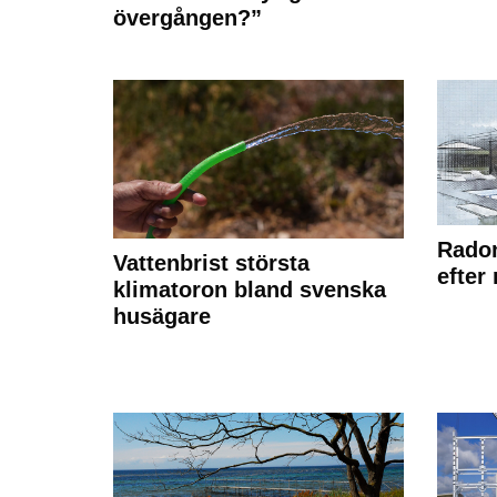
övergången?”
Radon
Vattenbrist största
efter
klimatoron bland svenska
husägare