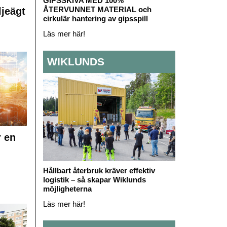
GIPSSKIVA MED 100%
ÅTERVUNNET MATERIAL och
ljeägt
cirkulär hantering av gipsspill
Läs mer här!
WIKLUNDS
r en
Hållbart återbruk kräver effektiv
logistik – så skapar Wiklunds
möjligheterna
Läs mer här!