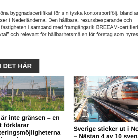
na byggnadscertifikat för sin tyska kontorsportfölj, bland a
atser i Nederländerna. Den hållbara, resursbesparande och
 fastigheten i samband med framgångsrik BREEAM-certifieri
al” och relevant för hållbarhetsmålen för företag som hyre
M DET HÄR
 är inte gränsen – en
t förklarar
Sverige sticker ut i N
teringsmöjligheterna
– Nästan 4 av 10 sven