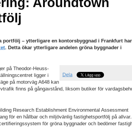
ering: Aroundtown
följ
a portfölj – ytterligare en kontorsbyggnad i Frankfurt har
et
. Detta ökar ytterligare andelen gröna byggnader i
ger på Theodor-Heuss-
Dela
ällningscentret ligger i
 läge på motorväg A648 kan
ivtrafik finns på gångavstånd, liksom butiker för vardagsbeh
Building Research Establishment Environmental Assessment
g för en hållbar och miljövänlig fastighetsportfölj på allvar.
ertifieringssystem för gröna byggnader och bedömer fastig