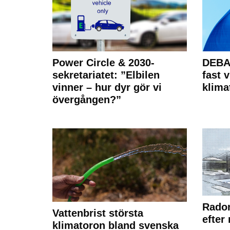
Power Circle & 2030-
DEBAT
sekretariatet: ”Elbilen
fast v
vinner – hur dyr gör vi
klima
övergången?”
Radon
Vattenbrist största
efter
klimatoron bland svenska