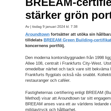
BREEAM-certifi
stärker grön port
Av |
tisdag 9 januari 2024 kl. 7:38
Aroundtown
fortsätter att utöka sin hållbar
tilldelats
BREEAM Green Building-certifikat
koncernens portfölj.
Den moderna kontorsbyggnaden från 1998 lig
Allee 108, centralt i Frankfurts City-West. Utst
omedelbar närhet och tack vare sitt bekväma
Frankfurts flygplats också nås snabbt. Kollekt
restauranger och caféer.
Fastigheternas certifiering enligt BREEAM (
Method) visar att Aroundtown tar sitt engageman
BREEAM anses vara ett av världens ledande c
miljöavtryck och hållbarhet.