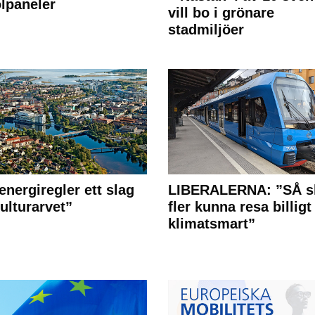
olpaneler
vill bo i grönare
stadmiljöer
energiregler ett slag
LIBERALERNA: ”SÅ s
ulturarvet”
fler kunna resa billigt
klimatsmart”