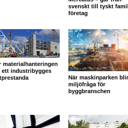
svenskt till tyskt fami
företag
r materialhanteringen
 ett industribygges
När maskinparken bli
tprestanda
miljöfråga för
byggbranschen