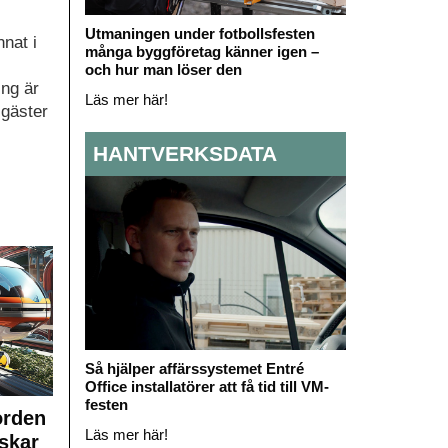
Utmaningen under fotbollsfesten
nnat i
många byggföretag känner igen –
och hur man löser den
ng är
Läs mer här!
sgäster
HANTVERKSDATA
Så hjälper affärssystemet Entré
Office installatörer att få tid till VM-
festen
orden
Läs mer här!
skar