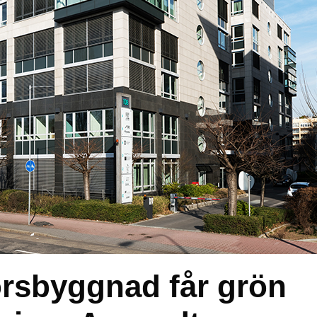
orsbyggnad får grön