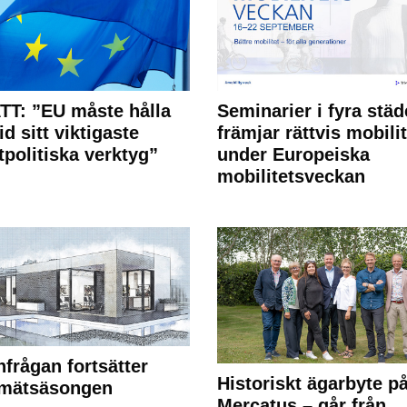
T: ”EU måste hålla
Seminarier i fyra städ
id sitt viktigaste
främjar rättvis mobilit
tpolitiska verktyg”
under Europeiska
mobilitetsveckan
frågan fortsätter
Historiskt ägarbyte p
 mätsäsongen
Mercatus – går från