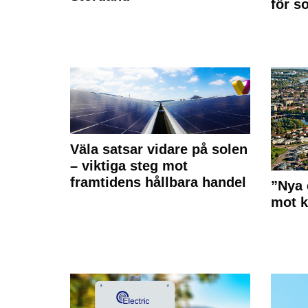
för s
Väla satsar vidare på solen
– viktiga steg mot
framtidens hållbara handel
”Nya 
mot k