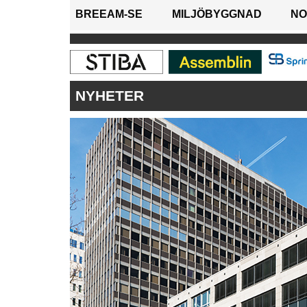
BREEAM-SE
MILJÖBYGGNAD
NO
NYHETER