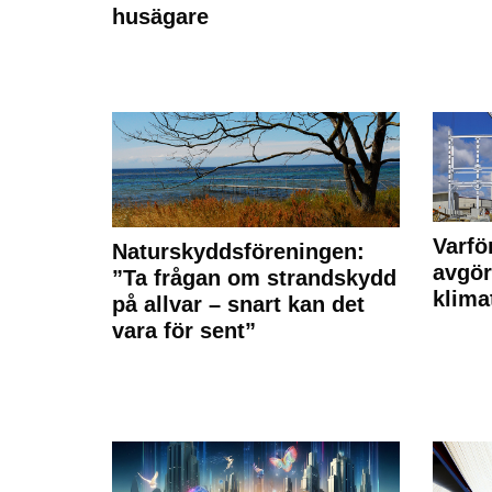
husägare
Varfö
Naturskyddsföreningen:
avgör
”Ta frågan om strandskydd
klima
på allvar – snart kan det
vara för sent”