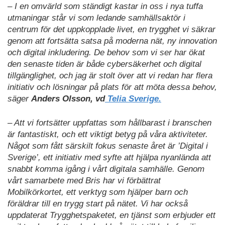
– I en omvärld som ständigt kastar in oss i nya tuffa
utmaningar står vi som ledande samhällsaktör i
centrum för det uppkopplade livet, en trygghet vi säkrar
genom att fortsätta satsa på moderna nät, ny innovation
och digital inkludering. De behov som vi ser har ökat
den senaste tiden är både cybersäkerhet och digital
tillgänglighet, och jag är stolt över att vi redan har flera
initiativ och lösningar på plats för att möta dessa behov,
säger
Anders Olsson, vd
Telia Sverige.
– Att vi fortsätter uppfattas som hållbarast i branschen
är fantastiskt, och ett viktigt betyg på våra aktiviteter.
Något som fått särskilt fokus senaste året är ’Digital i
Sverige’, ett initiativ med syfte att hjälpa nyanlända att
snabbt komma igång i vårt digitala samhälle. Genom
vårt samarbete med Bris har vi förbättrat
Mobilkörkortet, ett verktyg som hjälper barn och
föräldrar till en trygg start på nätet. Vi har också
uppdaterat Trygghetspaketet, en tjänst som erbjuder ett