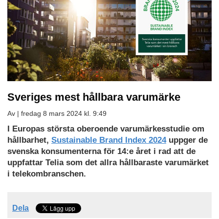
Sveriges mest hållbara varumärke
Av |
fredag 8 mars 2024 kl. 9:49
Ladda
I Europas största oberoende varumärkesstudie om
ned
hållbarhet,
Sustainable Brand Index 2024
uppger de
som
svenska konsumenterna för 14:e året i rad att de
PDF
uppfattar Telia som det allra hållbaraste varumärket
i telekombranschen.
Dela