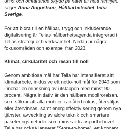
unikt och omfattande skydd på nätet till hela familjen,
säger
Anna Augustson, Hållbarhetschef Telia
Sverige.
För att bidra till en hållbar, trygg och inkluderande
digitalisering är Telias hållbarhetsagenda integrerad i
Telias strategi och verksamhet. Nedan är några
fokusområden och exempel från 2023.
Klimat, cirkularitet och resan till noll
Genom ambitiösa mål har Telia har intensifierat sitt
klimatarbete, inklusive ett netto-noll mål för 2040 som
innebär en minskning av utsläppen med minst 90
procent. Några initiativ är den hållbara mobilrörelsen,
som säkrar att alla mobiler kan återbrukas, återsäljas
eller återvinnas, samt energieffektivisering genom nya
tjänster, avveckling av äldre teknik och smartare
paketeringsmetoder som minskar transportbehovet.
Telia har också lanserat ”Store-to-home”, ett koncept