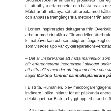
Studiebesöken är en del av projektets interreg
till att utbyta erfarenheter och bästa praxis m
Målet är att hitta nya sätt att arbeta med hållb
och anpassa framgångsrika metoder från andra l
I Lorient inspirerades deltagarna från Överk
arbetar med cirkulära affärsmodeller, återbr
klimatpåverkan och samtidigt en långsiktighe
som visades upp var cykelreparationsverkstäd
– Det är inspirerande att möta människor som v
blir erfarenheterna integrerade i dialoger unde
att hitta olika metoder att implementera och st
säger
Martina Tamrell samhällsplanerare p
I Bistrița, Rumänien, blev medborgarengagema
invånare i olika initiativ för att påskynda ene
delaktighet har Bistrița byggt upp ett starkt stö
– Att skapa delaktighet och engagemang är avg