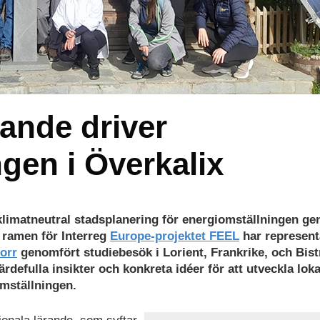
rande driver
gen i Överkalix
 klimatneutral stadsplanering för energiomställningen g
 ramen för Interreg
Europe-projektet FEEL
har represent
orr
genomfört studiebesök i Lorient, Frankrike, och Bistr
defulla insikter och konkreta idéer för att utveckla loka
mställningen.