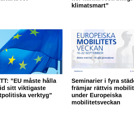
klimatsmart”
T: ”EU måste hålla
Seminarier i fyra städ
id sitt viktigaste
främjar rättvis mobilit
tpolitiska verktyg”
under Europeiska
mobilitetsveckan