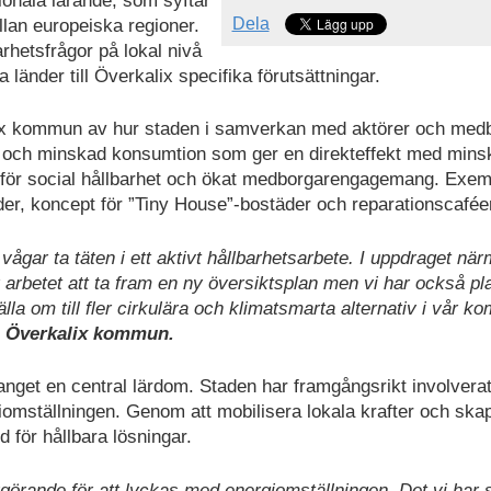
ionala lärande, som syftar
Dela
ellan europeiska regioner.
arhetsfrågor på lokal nivå
änder till Överkalix specifika förutsättningar.
alix kommun av hur staden i samverkan med aktörer och med
uk och minskad konsumtion som ger en direkteffekt med mins
t för social hållbarhet och ökat medborgarengagemang. Exem
er, koncept för ”Tiny House”-bostäder och reparationscafée
ågar ta täten i ett aktivt hållbarhetsarbete. I uppdraget när
r arbetet att ta fram en ny översiktsplan men vi har också pl
älla om till fler cirkulära och klimatsmarta alternativ i vår 
å Överkalix kommun.
nget en central lärdom. Staden har framgångsrikt involverat
rgiomställningen. Genom att mobilisera lokala krafter och ska
d för hållbara lösningar.
örande för att lyckas med energiomställningen. Det vi har s