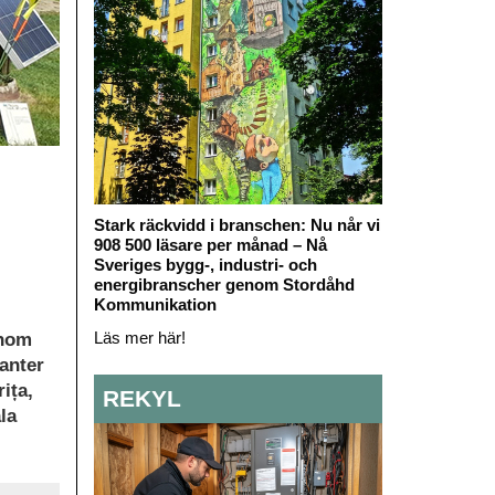
Stark räckvidd i branschen: Nu når vi
908 500 läsare per månad – Nå
Sveriges bygg-, industri- och
energibranscher genom Stordåhd
Kommunikation
Läs mer här!
enom
anter
ița,
REKYL
la