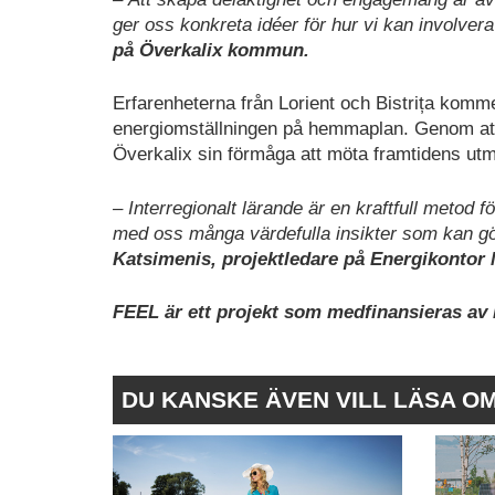
ger oss konkreta idéer för hur vi kan involve
på Överkalix kommun.
Erfarenheterna från Lorient och Bistrița komme
energiomställningen på hemmaplan. Genom att 
Överkalix sin förmåga att möta framtidens utm
– Interregionalt lärande är en kraftfull metod f
med oss många värdefulla insikter som kan göra
Katsimenis, projektledare på Energikontor 
FEEL är ett projekt som medfinansieras a
DU KANSKE ÄVEN VILL LÄSA O