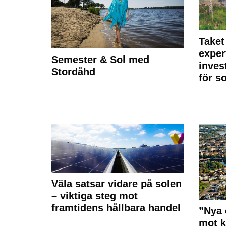
Taket
exper
Semester & Sol med
inves
Stordåhd
för s
Väla satsar vidare på solen
– viktiga steg mot
framtidens hållbara handel
”Nya 
mot k