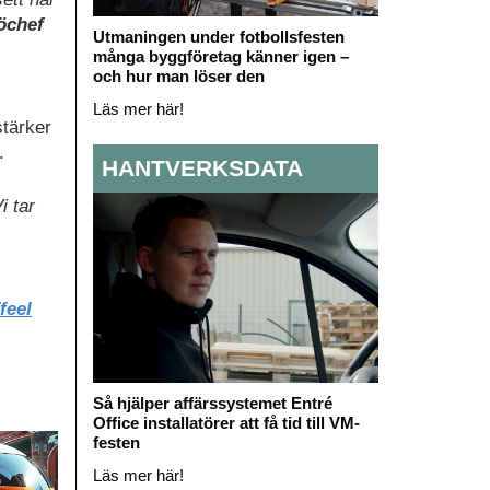
öchef
Utmaningen under fotbollsfesten
många byggföretag känner igen –
och hur man löser den
Läs mer här!
stärker
.
HANTVERKSDATA
i tar
feel
Så hjälper affärssystemet Entré
Office installatörer att få tid till VM-
festen
Läs mer här!