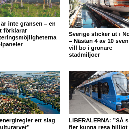
 är inte gränsen – en
t förklarar
Sverige sticker ut i N
teringsmöjligheterna
– Nästan 4 av 10 sven
olpaneler
vill bo i grönare
stadmiljöer
energiregler ett slag
LIBERALERNA: ”SÅ s
ulturarvet”
fler kunna resa billigt