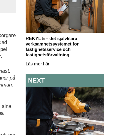
borgare
REKYL 5 – det självklara
kad
verksamhetssystemet för
pel
fastighetsservice och
fastighetsförvaltning
r.
Läs mer här!
mast,
aner på
NEXT
kommun,
 sina
pa
ett här