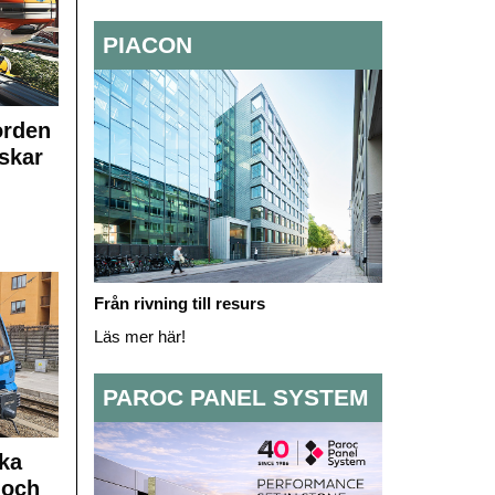
PIACON
orden
skar
Från rivning till resurs
Läs mer här!
PAROC PANEL SYSTEM
ka
 och