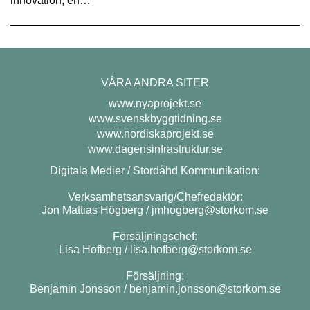
innovation, en…
VÅRA ANDRA SITER
www.nyaprojekt.se
www.svenskbyggtidning.se
www.nordiskaprojekt.se
www.dagensinfrastruktur.se
Digitala Medier / Stordåhd Kommunikation:
Verksamhetsansvarig/Chefredaktör:
Jon Mattias Högberg /
jmhogberg@storkom.se
Försäljningschef:
Lisa Hofberg /
lisa.hofberg@storkom.se
Försäljning:
Benjamin Jonsson /
benjamin.jonsson@storkom.se