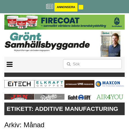
ANNONSERA
BREEAM-SE
MILJÖBYGGNAD
NOLLCO2
CITYLAB
GREENBUILDING
ANNONSERA
ETIKETT:
ADDITIVE MANUFACTURING
Arkiv: Månad