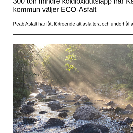
300 ton mindre koldioxidutsläpp när K
kommun väljer ECO-Asfalt
Peab Asfalt har fått förtroende att asfaltera och underhål