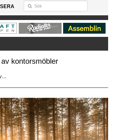
SERA
 av kontorsmöbler
av…