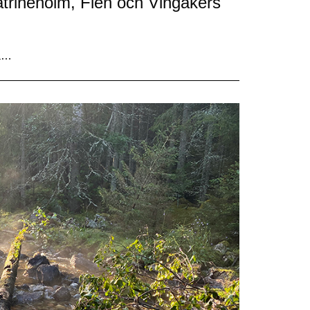
atrineholm, Flen och Vingåkers
la…