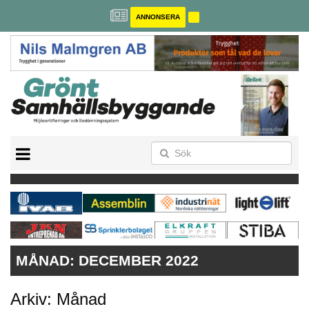
ANNONSERA
BREEAM-SE
MILJÖBYGGNAD
NOLLCO2
CITYLAB
GREENBUILDING
ANNONSERA
MÅNAD:
DECEMBER 2022
Arkiv: Månad