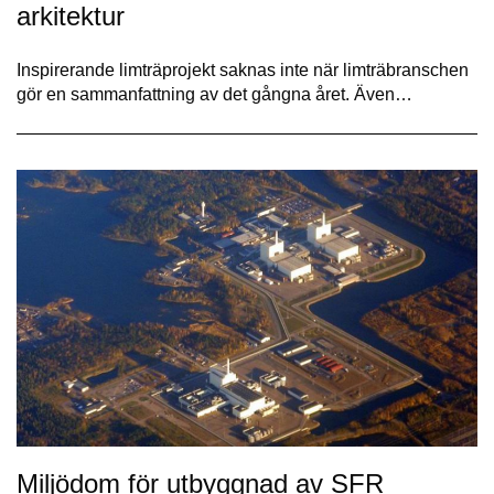
arkitektur
Inspirerande limträprojekt saknas inte när limträbranschen
gör en sammanfattning av det gångna året. Även…
Miljödom för utbyggnad av SFR