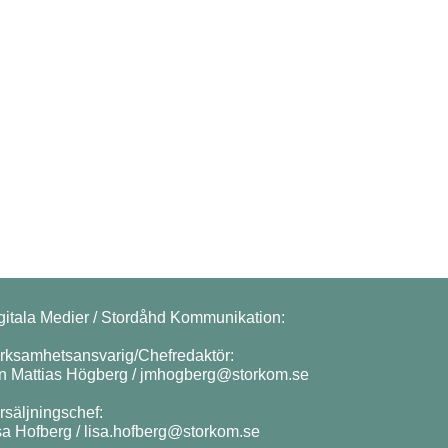
gitala Medier / Stordåhd Kommunikation:
rksamhetsansvarig/Chefredaktör:
n Mattias Högberg /
jmhogberg@storkom.se
rsäljningschef:
sa Hofberg /
lisa.hofberg@storkom.se