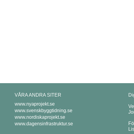
VÅRA ANDRA SITER
Di
www.nyaprojekt.se
Ve
www.svenskbyggtidning.se
Jo
www.nordiskaprojekt.se
Fö
www.dagensinfrastruktur.se
Li