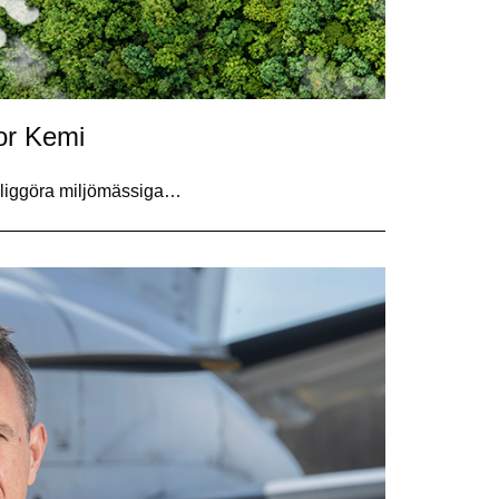
or Kemi
öjliggöra miljömässiga…