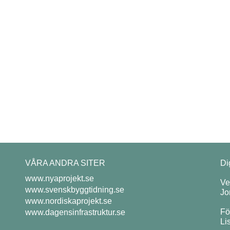
VÅRA ANDRA SITER
Di
www.nyaprojekt.se
Ve
www.svenskbyggtidning.se
Jo
www.nordiskaprojekt.se
Fö
www.dagensinfrastruktur.se
Li