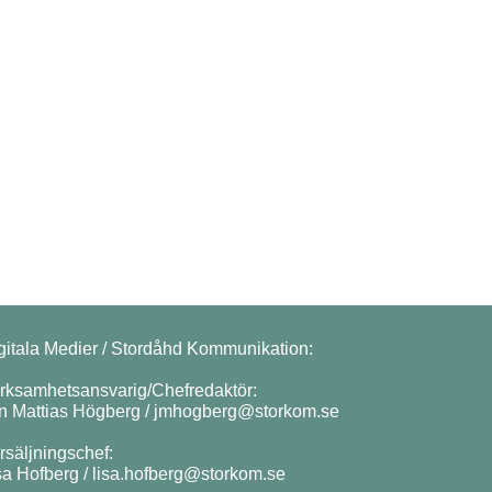
gitala Medier / Stordåhd Kommunikation:
rksamhetsansvarig/Chefredaktör:
n Mattias Högberg /
jmhogberg@storkom.se
rsäljningschef:
sa Hofberg /
lisa.hofberg@storkom.se