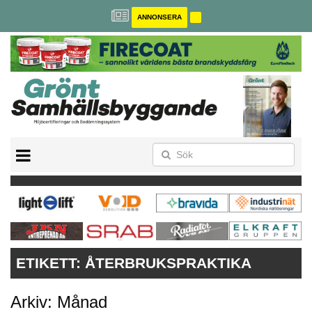
ANNONSERA
BREEAM-SE
MILJÖBYGGNAD
NOLLCO2
CITYLAB
GREENBUILDING
ANNONSERA
ETIKETT:
ÅTERBRUKSPRAKTIKA
Arkiv: Månad