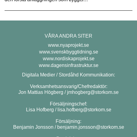
VÅRA ANDRA SITER
www.nyaprojekt.se
www.svenskbyggtidning.se
www.nordiskaprojekt.se
www.dagensinfrastruktur.se
Digitala Medier / Stordåhd Kommunikation:
Verksamhetsansvarig/Chefredaktör:
Jon Mattias Högberg /
jmhogberg@storkom.se
Försäljningschef:
Lisa Hofberg /
lisa.hofberg@storkom.se
Försäljning:
Benjamin Jonsson /
benjamin.jonsson@storkom.se