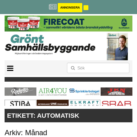
ANNONSERA
BREEAM-SE
MILJÖBYGGNAD
NOLLCO2
CITYLAB
GREENBUILDING
ANNONSERA
ETIKETT:
AUTOMATISK
Arkiv: Månad