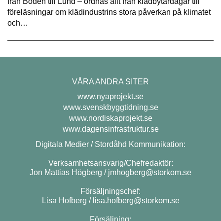
från Boden till Lund – ordnas allt från klädbytardagar till
föreläsningar om klädindustrins stora påverkan på klimatet
och…
VÅRA ANDRA SITER
www.nyaprojekt.se
www.svenskbyggtidning.se
www.nordiskaprojekt.se
www.dagensinfrastruktur.se
Digitala Medier / Stordåhd Kommunikation:
Verksamhetsansvarig/Chefredaktör:
Jon Mattias Högberg /
jmhogberg@storkom.se
Försäljningschef:
Lisa Hofberg /
lisa.hofberg@storkom.se
Försäljning: