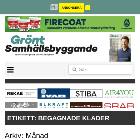
ANNONSERA
BREEAM-SE
MILJÖBYGGNAD
NOLLCO2
CITYLAB
GREENBUILDING
ANNONSERA
ETIKETT:
BEGAGNADE KLÄDER
Arkiv: Månad