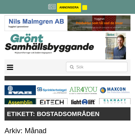
ANNONSERA
BREEAM-SE
MILJÖBYGGNAD
NOLLCO2
CITYLAB
GREENBUILDING
ANNONSERA
ETIKETT:
BOSTADSOMRÅDEN
Arkiv: Månad