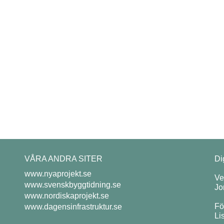
VÅRA ANDRA SITER
Di
www.nyaprojekt.se
Ve
www.svenskbyggtidning.se
Jo
www.nordiskaprojekt.se
Fö
www.dagensinfrastruktur.se
Li