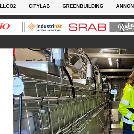
LLCO2
CITYLAB
GREENBUILDING
ANNON