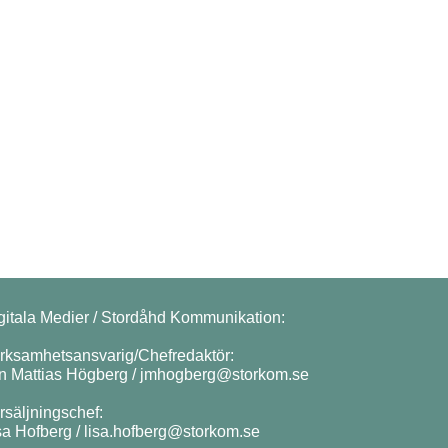
gitala Medier / Stordåhd Kommunikation:
rksamhetsansvarig/Chefredaktör:
n Mattias Högberg /
jmhogberg@storkom.se
rsäljningschef:
sa Hofberg /
lisa.hofberg@storkom.se