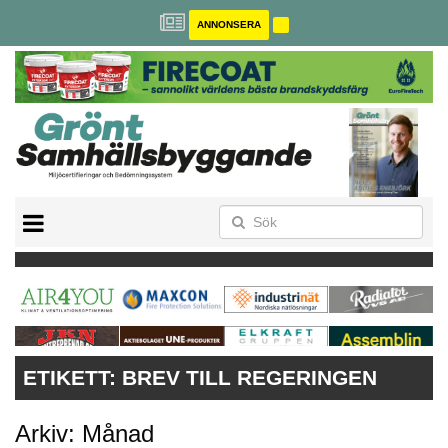
ANNONSERA
BREEAM-SE
MILJÖBYGGNAD
NOLLCO2
CITYLAB
GREENBUILDING
ANNONSERA
ETIKETT:
BREV TILL REGERINGEN
Arkiv: Månad