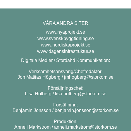
VÅRA ANDRA SITER
www.nyaprojekt.se
www.svenskbyggtidning.se
www.nordiskaprojekt.se
www.dagensinfrastruktur.se
Digitala Medier / Stordåhd Kommunikation:
Verksamhetsansvarig/Chefredaktör:
Jon Mattias Högberg /
jmhogberg@storkom.se
Försäljningschef:
Lisa Hofberg /
lisa.hofberg@storkom.se
Försäljning:
Benjamin Jonsson /
benjamin.jonsson@storkom.se
Produktion:
Anneli Markström /
anneli.markstrom@storkom.se