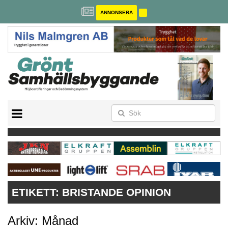
ANNONSERA
BREEAM-SE
MILJÖBYGGNAD
NOLLCO2
CITYLAB
GREENBUILDING
ANNONSERA
ETIKETT:
BRISTANDE OPINION
Arkiv: Månad