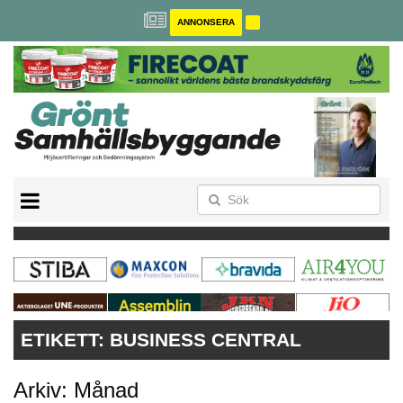
ANNONSERA
BREEAM-SE
MILJÖBYGGNAD
NOLLCO2
CITYLAB
GREENBUILDING
ANNONSERA
ETIKETT:
BUSINESS CENTRAL
Arkiv: Månad