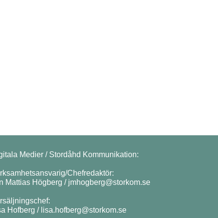
gitala Medier / Stordåhd Kommunikation:
rksamhetsansvarig/Chefredaktör:
n Mattias Högberg /
jmhogberg@storkom.se
rsäljningschef:
sa Hofberg /
lisa.hofberg@storkom.se