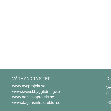
VÅRA ANDRA SITER
Di
www.nyaprojekt.se
Ve
www.svenskbyggtidning.se
Jo
www.nordiskaprojekt.se
Fö
www.dagensinfrastruktur.se
Li